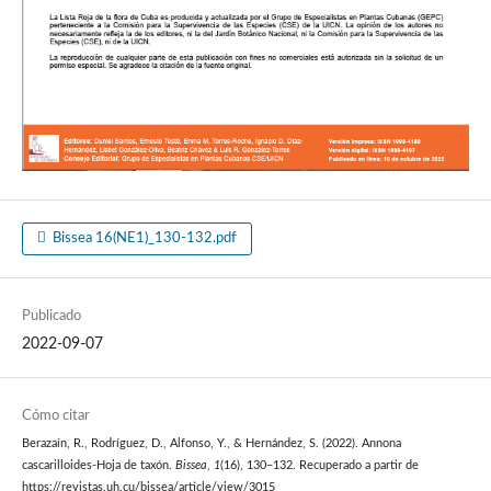
Bissea 16(NE1)_130-132.pdf
Publicado
2022-09-07
Cómo citar
Berazaín, R., Rodríguez, D., Alfonso, Y., & Hernández, S. (2022). Annona
cascarilloides-Hoja de taxón.
Bissea
,
1
(16), 130–132. Recuperado a partir de
https://revistas.uh.cu/bissea/article/view/3015