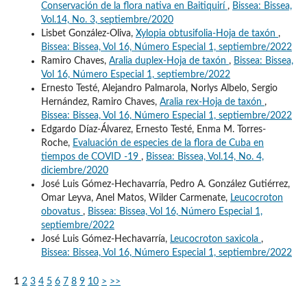
Conservación de la flora nativa en Baitiquirí
,
Bissea: Bissea,
Vol.14, No. 3, septiembre/2020
Lisbet González-Oliva,
Xylopia obtusifolia-Hoja de taxón
,
Bissea: Bissea, Vol 16, Número Especial 1, septiembre/2022
Ramiro Chaves,
Aralia duplex-Hoja de taxón
,
Bissea: Bissea,
Vol 16, Número Especial 1, septiembre/2022
Ernesto Testé, Alejandro Palmarola, Norlys Albelo, Sergio
Hernández, Ramiro Chaves,
Aralia rex-Hoja de taxón
,
Bissea: Bissea, Vol 16, Número Especial 1, septiembre/2022
Edgardo Díaz-Álvarez, Ernesto Testé, Enma M. Torres-
Roche,
Evaluación de especies de la flora de Cuba en
tiempos de COVID -19
,
Bissea: Bissea, Vol.14, No. 4,
diciembre/2020
José Luis Gómez-Hechavarría, Pedro A. González Gutiérrez,
Omar Leyva, Anel Matos, Wilder Carmenate,
Leucocroton
obovatus
,
Bissea: Bissea, Vol 16, Número Especial 1,
septiembre/2022
José Luis Gómez-Hechavarría,
Leucocroton saxicola
,
Bissea: Bissea, Vol 16, Número Especial 1, septiembre/2022
1
2
3
4
5
6
7
8
9
10
>
>>