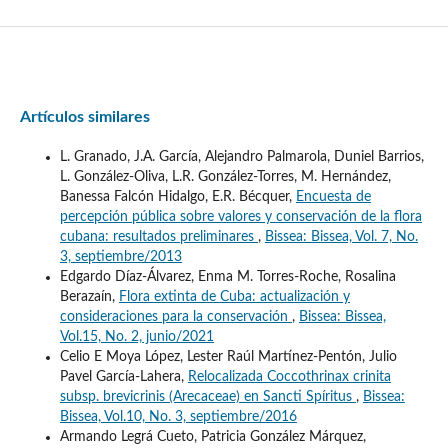
Artículos similares
L. Granado, J.A. García, Alejandro Palmarola, Duniel Barrios,
L. González-Oliva, L.R. González-Torres, M. Hernández,
Banessa Falcón Hidalgo, E.R. Bécquer,
Encuesta de
percepción pública sobre valores y conservación de la flora
cubana: resultados preliminares
,
Bissea: Bissea, Vol. 7, No.
3, septiembre/2013
Edgardo Díaz-Álvarez, Enma M. Torres-Roche, Rosalina
Berazaín,
Flora extinta de Cuba: actualización y
consideraciones para la conservación
,
Bissea: Bissea,
Vol.15, No. 2, junio/2021
Celio E Moya López, Lester Raúl Martínez-Pentón, Julio
Pavel García-Lahera,
Relocalizada Coccothrinax crinita
subsp. brevicrinis (Arecaceae) en Sancti Spíritus
,
Bissea:
Bissea, Vol.10, No. 3, septiembre/2016
Armando Legrá Cueto, Patricia González Márquez,