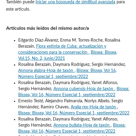
También puede
Iniciar una búsqueda de similitud avanzada
para
este artículo.
Artículos más leídos del mismo autor/a
Edgardo Díaz-Álvarez, Enma M. Torres-Roche, Rosalina
Berazaín,
Flora extinta de Cuba: actualización y
consideraciones para la conservación
,
Bissea: Bissea,
Vol.15, No. 2, junio/2021
Rosalina Berazaín, Daymara Rodríguez, Sergio Hernández,
Annona glabra-Hoja de taxón
,
Bissea: Bissea, Vol 16,
Número Especial 1, septiembre/2022
Rosalina Berazaín, Daymara Rodríguez, Yanet Alfonso,
Sergio Hernández,
Annona cubensis-Hoja de taxón
,
Bissea:
Bissea, Vol 16, Número Especial 1, septiembre/2022
Ernesto Testé, Alejandro Palmarola, Norlys Albelo, Sergio
Hernández, Ramiro Chaves,
Aralia rex-Hoja de taxón
,
Bissea: Bissea, Vol 16, Número Especial 1, septiembre/2022
Rosalina Berazaín, Daymara Rodríguez, Yanet Alfonso,
Sergio Hernández,
Annona bullata-Hoja de taxón
,
Bissea:
Bissea, Vol 16, Número Especial 1, septiembre/2022