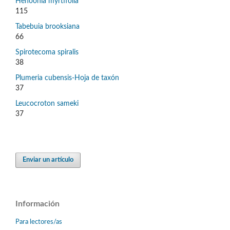
Henoonia myrtifolia
115
Tabebuia brooksiana
66
Spirotecoma spiralis
38
Plumeria cubensis-Hoja de taxón
37
Leucocroton sameki
37
Enviar un artículo
Información
Para lectores/as