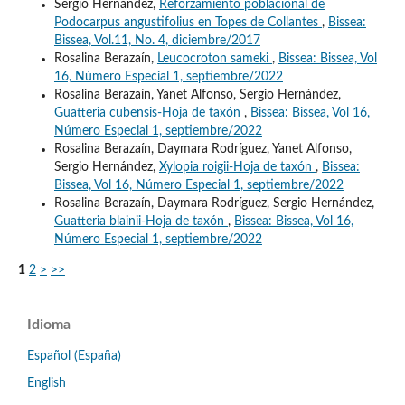
Sergio Hernández,
Reforzamiento poblacional de
Podocarpus angustifolius en Topes de Collantes
,
Bissea:
Bissea, Vol.11, No. 4, diciembre/2017
Rosalina Berazaín,
Leucocroton sameki
,
Bissea: Bissea, Vol
16, Número Especial 1, septiembre/2022
Rosalina Berazaín, Yanet Alfonso, Sergio Hernández,
Guatteria cubensis-Hoja de taxón
,
Bissea: Bissea, Vol 16,
Número Especial 1, septiembre/2022
Rosalina Berazaín, Daymara Rodríguez, Yanet Alfonso,
Sergio Hernández,
Xylopia roigii-Hoja de taxón
,
Bissea:
Bissea, Vol 16, Número Especial 1, septiembre/2022
Rosalina Berazaín, Daymara Rodríguez, Sergio Hernández,
Guatteria blainii-Hoja de taxón
,
Bissea: Bissea, Vol 16,
Número Especial 1, septiembre/2022
1
2
>
>>
Idioma
Español (España)
English