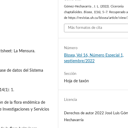
Gómez-Hechavarría , J. L. (2022). Ciceronia
chaptalioides.
Bissea
,
1
(16), 5–7. Recuperado a 
de https://revistas.uh.cu/bissea/article/view
Más formatos de cita
Número
ctsheet: La Mensura.
Bissea, Vol 16, Número Especial 1,
septiembre/2022
ase de datos del Sistema
Sección
Hoja de taxón
4(1): 1.
Licencia
n de la flora endémica de
 Investigaciones y Servicios
Derechos de autor 2022 José Luis Gó
Hechavarría