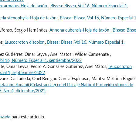
ptiembre/2022
yx armatus-Hoja de taxón
,
Bissea: Bissea, Vol 16, Número Especial 1,
ria stenophylla-Hoja de taxón
,
Bissea: Bissea, Vol 16, Número Especial 1
Alfonso, Sergio Hernández,
Annona cubensis-Hoja de taxón
,
Bissea: Bisse
ez,
Leucocroton discolor
,
Bissea: Bissea, Vol 16, Número Especial 1,
ez Gutiérrez, Omar Leyva , Anel Matos , Wilder Carmenate ,
 Vol 16, Número Especial 1, septiembre/2022
e, Omar Leyva, Pedro A. González Gutiérrez, Anel Matos,
Leucocroton
ecial 1, septiembre/2022
ares Castañeda, Onel Benigno García Espinosa , Maritza Melitina Bagué
etalum ekmanii (Celastraceae) en el Paisaje Natural Protegido «Topes de
16, No. 4, diciembre/2022
anzada
para este artículo.