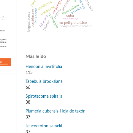
arecaceae
en peligro
endémica
flora cubana
asteraceae
extinta
cultivo
buxaceae
pteridaceae
begoniaceae
vulnerable
cuba
fabaceae
endémico
palmas
en peligro crítico
bosque semideciduo
Más leído
Henoonia myrtifolia
115
Tabebuia brooksiana
66
Spirotecoma spiralis
38
Plumeria cubensis-Hoja de taxón
37
Leucocroton sameki
37