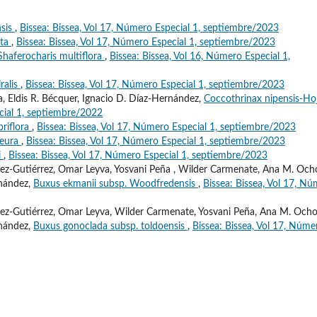
sis
,
Bissea: Bissea, Vol 17, Número Especial 1, septiembre/2023
ata
,
Bissea: Bissea, Vol 17, Número Especial 1, septiembre/2023
Shaferocharis multiflora
,
Bissea: Bissea, Vol 16, Número Especial 1,
ralis
,
Bissea: Bissea, Vol 17, Número Especial 1, septiembre/2023
, Eldis R. Bécquer, Ignacio D. Díaz-Hernández,
Coccothrinax nipensis-Ho
cial 1, septiembre/2022
riflora
,
Bissea: Bissea, Vol 17, Número Especial 1, septiembre/2023
neura
,
Bissea: Bissea, Vol 17, Número Especial 1, septiembre/2023
i
,
Bissea: Bissea, Vol 17, Número Especial 1, septiembre/2023
ez-Gutiérrez, Omar Leyva, Yosvani Peña , Wilder Carmenate, Ana M. Och
rnández,
Buxus ekmanii subsp. Woodfredensis
,
Bissea: Bissea, Vol 17, N
ez-Gutiérrez, Omar Leyva, Wilder Carmenate, Yosvani Peña, Ana M. Ocho
rnández,
Buxus gonoclada subsp. toldoensis
,
Bissea: Bissea, Vol 17, Núme