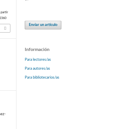
partir
/2360
Enviar un artículo
Información
Para lectores/as
Para autores/as
Para bibliotecarios/as
mez-