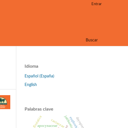
Entrar
Buscar
Idioma
Español (España)
English
Palabras clave
jatibonico
lista florística
euphorbiaceae
dryopteridaceae
cactaceae
apocynaceae