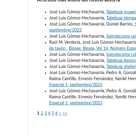
Artículos más leídos del mismo autor/a
José Luis Gómez-Hechavarría,
Tabebuia moaen
José Luis Gómez-Hechavarría,
Tabebuia elong
José Luis Gómez-Hechavarría, Duniel Barrios,
septiembre/2022
José Luis Gómez-Hechavarría,
Spirotecoma spi
Raúl M. Verdecia, José Luis Gómez-Hechavarría
de taxón
,
Bissea: Bissea, Vol 16, Número Espe
José Luis Gómez-Hechavarría,
Spirotecoma rub
José Luis Gómez-Hechavarría,
Tabebuia lepto
José Luis Gómez-Hechavarría,
Tabebuia shafer
José Luis Gómez-Hechavarría, Pedro A. Gonzál
Raima Cantillo, Ernesto Fernández, Yamilé He
Especial 1, septiembre/2023
José Luis Gómez-Hechavarría, Pedro A. Gonzál
Raima Cantillo, Ernesto Fernández, Yamilé He
Especial 1, septiembre/2023
1
2
3
4
5
6
>
>>