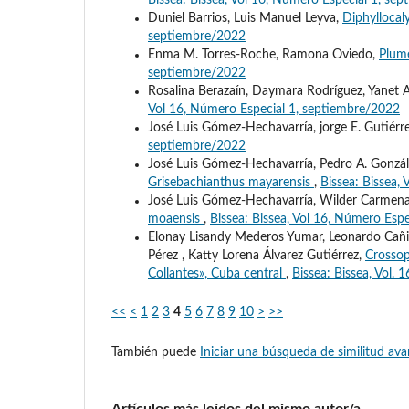
Bissea: Bissea, Vol 16, Número Especial 1, se
Duniel Barrios, Luis Manuel Leyva,
Diphyllocal
septiembre/2022
Enma M. Torres-Roche, Ramona Oviedo,
Plume
septiembre/2022
Rosalina Berazaín, Daymara Rodríguez, Yanet 
Vol 16, Número Especial 1, septiembre/2022
José Luis Gómez-Hechavarría, jorge E. Gutiérr
septiembre/2022
José Luis Gómez-Hechavarría, Pedro A. Gonzál
Grisebachianthus mayarensis
,
Bissea: Bissea,
José Luis Gómez-Hechavarría, Wilder Carmenat
moaensis
,
Bissea: Bissea, Vol 16, Número Esp
Elonay Lisandy Mederos Yumar, Leonardo Cañiz
Pérez , Katty Lorena Álvarez Gutiérrez,
Crossop
Collantes», Cuba central
,
Bissea: Bissea, Vol. 
<<
<
1
2
3
4
5
6
7
8
9
10
>
>>
También puede
Iniciar una búsqueda de similitud av