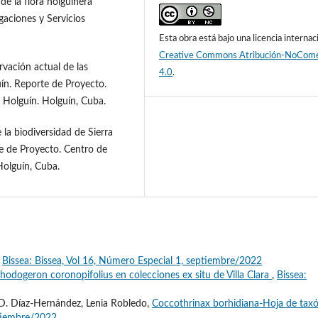
e la flora holguinera
gaciones y Servicios
Esta obra está bajo una licencia internac
Creative Commons Atribución-NoCome
rvación actual de las
4.0
.
uín. Reporte de Proyecto.
 Holguín. Holguín, Cuba.
 la biodiversidad de Sierra
te de Proyecto. Centro de
Holguín, Cuba.
,
Bissea: Bissea, Vol 16, Número Especial 1, septiembre/2022
hodogeron coronopifolius en colecciones ex situ de Villa Clara
,
Bissea:
o D. Díaz-Hernández, Lenia Robledo,
Coccothrinax borhidiana-Hoja de tax