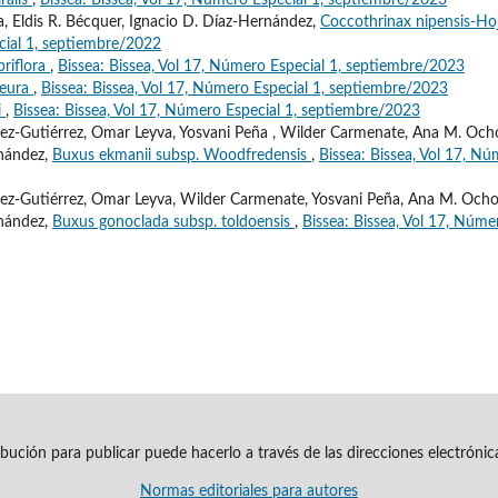
ralis
,
Bissea: Bissea, Vol 17, Número Especial 1, septiembre/2023
, Eldis R. Bécquer, Ignacio D. Díaz-Hernández,
Coccothrinax nipensis-Ho
cial 1, septiembre/2022
riflora
,
Bissea: Bissea, Vol 17, Número Especial 1, septiembre/2023
neura
,
Bissea: Bissea, Vol 17, Número Especial 1, septiembre/2023
i
,
Bissea: Bissea, Vol 17, Número Especial 1, septiembre/2023
ez-Gutiérrez, Omar Leyva, Yosvani Peña , Wilder Carmenate, Ana M. Och
rnández,
Buxus ekmanii subsp. Woodfredensis
,
Bissea: Bissea, Vol 17, N
ez-Gutiérrez, Omar Leyva, Wilder Carmenate, Yosvani Peña, Ana M. Ocho
rnández,
Buxus gonoclada subsp. toldoensis
,
Bissea: Bissea, Vol 17, Núme
ribución para publicar puede hacerlo a través de las direcciones electróni
Normas editoriales para autores