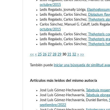
Ledis Regalado, Carlos Sánchez, Manuel G. Cal
octubre/2015
Ledis Regalado, josmaily Lóriga,
Elaphoglossu
Ledis Regalado, Carlos Sánchez,
Diplazium fla
Ledis Regalado, Carlos Sánchez,
Thelypteris al
Carlos Sánchez, Manuel G. Caluff, Ledis Regal
octubre/2015
Ledis Regalado, Carlos Sánchez,
Thelypteris c
Ledis Regalado, Carlos Sánchez,
Thelypteris gra
Ledis Regalado, Carlos Sánchez,
Thelypteris he
<<
<
25
26
27
28
29
30
31
32
>
>>
También puede
Iniciar una búsqueda de similitud av
Artículos más leídos del mismo autor/a
José Luis Gómez-Hechavarría,
Tabebuia moaen
José Luis Gómez-Hechavarría,
Tabebuia elong
José Luis Gómez-Hechavarría, Duniel Barrios,
septiembre/2022