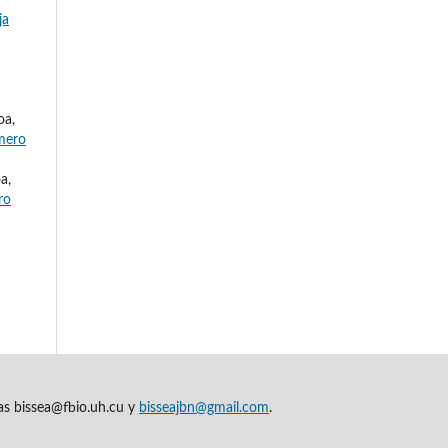
ja
oa,
úmero
a,
ro
cas bissea@fbio.uh.cu y
bisseajbn@gmail.com
.