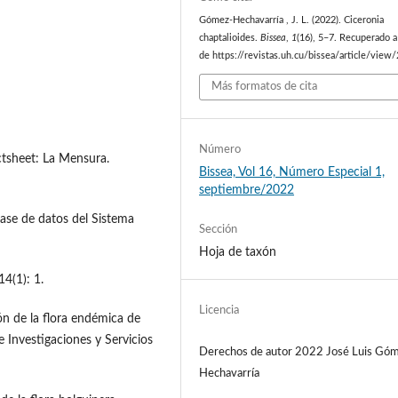
Gómez-Hechavarría , J. L. (2022). Ciceronia
chaptalioides.
Bissea
,
1
(16), 5–7. Recuperado a 
de https://revistas.uh.cu/bissea/article/view
Más formatos de cita
Número
ctsheet: La Mensura.
Bissea, Vol 16, Número Especial 1,
septiembre/2022
ase de datos del Sistema
Sección
Hoja de taxón
4(1): 1.
Licencia
n de la flora endémica de
 Investigaciones y Servicios
Derechos de autor 2022 José Luis Gó
Hechavarría