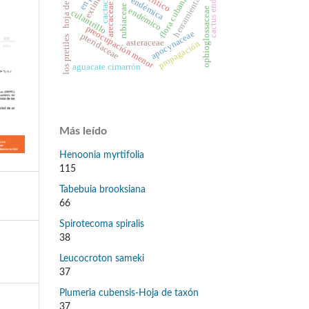
cactus endémicos
hoja de taxón
cactaceae
extinto
flora cubana
endémica
herramienta
arecaceae
rubiaceae
ophioglossaceae
endémico
culantrillo
preocupación menor
apocynaceae
pteridaceae
los pretiles
asteraceae
propagación
aguacate cimarrón
Más leído
Henoonia myrtifolia
115
Tabebuia brooksiana
66
Spirotecoma spiralis
38
Leucocroton sameki
37
Plumeria cubensis-Hoja de taxón
37