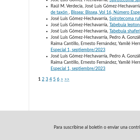
José Luis Gómez-Hechavarría,
Spirotecoma spi
Raúl M. Verdecia, José Luis Gómez-Hechavarría
de taxón
,
Bissea: Bissea, Vol 16, Número Espe
José Luis Gómez-Hechavarría,
Spirotecoma rub
José Luis Gómez-Hechavarría,
Tabebuia lepto
José Luis Gómez-Hechavarría,
Tabebuia shafer
José Luis Gómez-Hechavarría, Pedro A. Gonzál
Raima Cantillo, Ernesto Fernández, Yamilé He
Especial 1, septiembre/2023
José Luis Gómez-Hechavarría, Pedro A. Gonzál
Raima Cantillo, Ernesto Fernández, Yamilé He
Especial 1, septiembre/2023
1
2
3
4
5
6
>
>>
Para suscribirse al boletín o enviar una cont