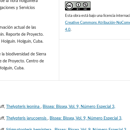
e la flora holguinera
gaciones y Servicios
Esta obra está bajo una licencia internac
Creative Commons Atribución-NoCome
rvación actual de las
4.0
.
uín. Reporte de Proyecto.
 Holguín. Holguín, Cuba.
 la biodiversidad de Sierra
te de Proyecto. Centro de
Holguín, Cuba.
uff,
Thelypteris leonina
,
Bissea: Bissea, Vol. 9, Número Especial 3,
uff,
Thelypteris jarucoensis
,
Bissea: Bissea, Vol. 9, Número Especial 3,