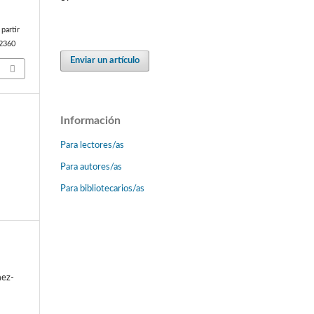
partir
/2360
Enviar un artículo
Información
Para lectores/as
Para autores/as
Para bibliotecarios/as
mez-