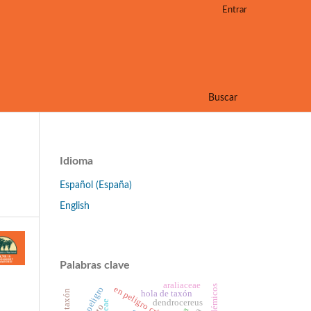
Entrar
Buscar
Idioma
Español (España)
English
Palabras clave
araliaceae
en peligro crítico
en peligro
hola de taxón
dendrocereus