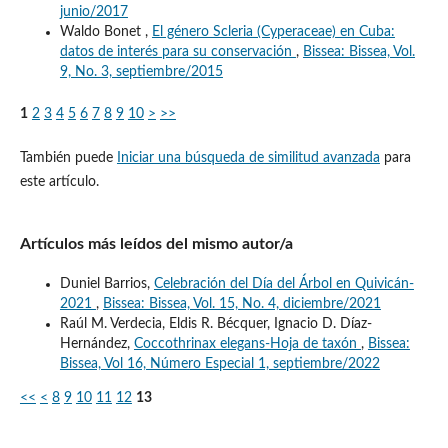
junio/2017
Waldo Bonet ,
El género Scleria (Cyperaceae) en Cuba:
datos de interés para su conservación
,
Bissea: Bissea, Vol.
9, No. 3, septiembre/2015
1
2
3
4
5
6
7
8
9
10
>
>>
También puede
Iniciar una búsqueda de similitud avanzada
para
este artículo.
Artículos más leídos del mismo autor/a
Duniel Barrios,
Celebración del Día del Árbol en Quivicán-
2021
,
Bissea: Bissea, Vol. 15, No. 4, diciembre/2021
Raúl M. Verdecia, Eldis R. Bécquer, Ignacio D. Díaz-
Hernández,
Coccothrinax elegans-Hoja de taxón
,
Bissea:
Bissea, Vol 16, Número Especial 1, septiembre/2022
<<
<
8
9
10
11
12
13