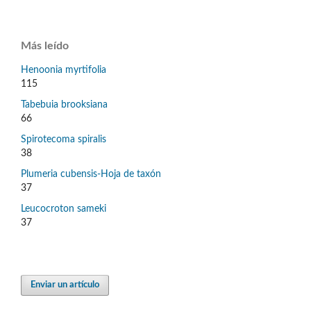
Más leído
Henoonia myrtifolia
115
Tabebuia brooksiana
66
Spirotecoma spiralis
38
Plumeria cubensis-Hoja de taxón
37
Leucocroton sameki
37
Enviar un artículo