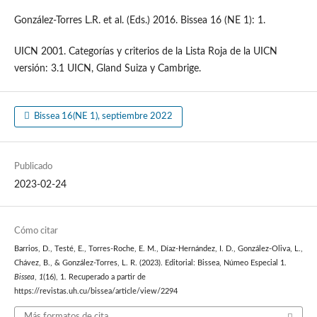
González-Torres L.R. et al. (Eds.) 2016. Bissea 16 (NE 1): 1.
UICN 2001. Categorías y criterios de la Lista Roja de la UICN
versión: 3.1 UICN, Gland Suiza y Cambrige.
Bissea 16(NE 1), septiembre 2022
Publicado
2023-02-24
Cómo citar
Barrios, D., Testé, E., Torres-Roche, E. M., Díaz-Hernández, I. D., González-Oliva, L.,
Chávez, B., & González-Torres, L. R. (2023). Editorial: Bissea, Númeo Especial 1.
Bissea
,
1
(16), 1. Recuperado a partir de
https://revistas.uh.cu/bissea/article/view/2294
Más formatos de cita