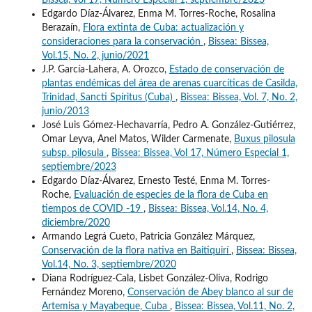
Edgardo Díaz-Álvarez, Enma M. Torres-Roche, Rosalina
Berazaín,
Flora extinta de Cuba: actualización y
consideraciones para la conservación
,
Bissea: Bissea,
Vol.15, No. 2, junio/2021
J.P. García-Lahera, A. Orozco,
Estado de conservación de
plantas endémicas del área de arenas cuarcíticas de Casilda,
Trinidad, Sancti Spíritus (Cuba)
,
Bissea: Bissea, Vol. 7, No. 2,
junio/2013
José Luis Gómez-Hechavarría, Pedro A. González-Gutiérrez,
Omar Leyva, Anel Matos, Wilder Carmenate,
Buxus pilosula
subsp. pilosula
,
Bissea: Bissea, Vol 17, Número Especial 1,
septiembre/2023
Edgardo Díaz-Álvarez, Ernesto Testé, Enma M. Torres-
Roche,
Evaluación de especies de la flora de Cuba en
tiempos de COVID -19
,
Bissea: Bissea, Vol.14, No. 4,
diciembre/2020
Armando Legrá Cueto, Patricia González Márquez,
Conservación de la flora nativa en Baitiquirí
,
Bissea: Bissea,
Vol.14, No. 3, septiembre/2020
Diana Rodríguez-Cala, Lisbet González-Oliva, Rodrigo
Fernández Moreno,
Conservación de Abey blanco al sur de
Artemisa y Mayabeque, Cuba
,
Bissea: Bissea, Vol.11, No. 2,