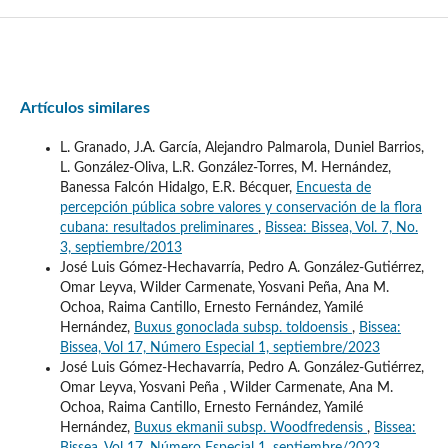
Artículos similares
L. Granado, J.A. García, Alejandro Palmarola, Duniel Barrios,
L. González-Oliva, L.R. González-Torres, M. Hernández,
Banessa Falcón Hidalgo, E.R. Bécquer,
Encuesta de
percepción pública sobre valores y conservación de la flora
cubana: resultados preliminares
,
Bissea: Bissea, Vol. 7, No.
3, septiembre/2013
José Luis Gómez-Hechavarría, Pedro A. González-Gutiérrez,
Omar Leyva, Wilder Carmenate, Yosvani Peña, Ana M.
Ochoa, Raima Cantillo, Ernesto Fernández, Yamilé
Hernández,
Buxus gonoclada subsp. toldoensis
,
Bissea:
Bissea, Vol 17, Número Especial 1, septiembre/2023
José Luis Gómez-Hechavarría, Pedro A. González-Gutiérrez,
Omar Leyva, Yosvani Peña , Wilder Carmenate, Ana M.
Ochoa, Raima Cantillo, Ernesto Fernández, Yamilé
Hernández,
Buxus ekmanii subsp. Woodfredensis
,
Bissea:
Bissea, Vol 17, Número Especial 1, septiembre/2023