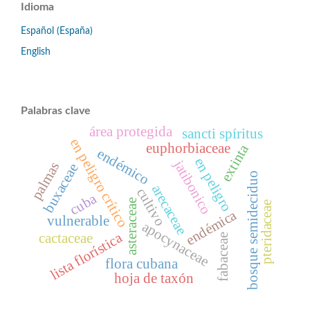
Idioma
Español (España)
English
Palabras clave
área protegida
sancti spíritus
en peligro crítico
euphorbiaceae
extinta
endémico
en peligro
jatibonico
palmas
buxaceae
bosque semideciduo
arecaceae
cultivo
cuba
asteraceae
pteridaceae
endémica
vulnerable
apocynaceae
lista florística
cactaceae
fabaceae
flora cubana
hoja de taxón