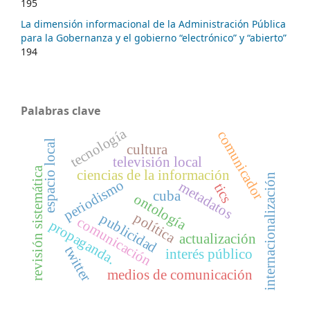
195
La dimensión informacional de la Administración Pública
para la Gobernanza y el gobierno “electrónico” y “abierto”
194
Palabras clave
tecnología
comunicador
espacio local
cultura
televisión local
revisión sistemática
ciencias de la información
internacionalización
periodismo
metadatos
tics
cuba
ontología
política
publicidad
comunicación
propaganda.
actualización
twitter
interés público
medios de comunicación