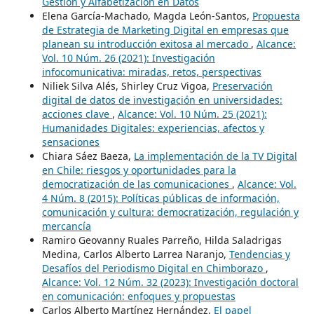
Gestión y Alfabetización en Datos
Elena García-Machado, Magda León-Santos,
Propuesta
de Estrategia de Marketing Digital en empresas que
planean su introducción exitosa al mercado
,
Alcance:
Vol. 10 Núm. 26 (2021): Investigación
infocomunicativa: miradas, retos, perspectivas
Niliek Silva Alés, Shirley Cruz Vigoa,
Preservación
digital de datos de investigación en universidades:
acciones clave
,
Alcance: Vol. 10 Núm. 25 (2021):
Humanidades Digitales: experiencias, afectos y
sensaciones
Chiara Sáez Baeza,
La implementación de la TV Digital
en Chile: riesgos y oportunidades para la
democratización de las comunicaciones
,
Alcance: Vol.
4 Núm. 8 (2015): Políticas públicas de información,
comunicación y cultura: democratización, regulación y
mercancía
Ramiro Geovanny Ruales Parreño, Hilda Saladrigas
Medina, Carlos Alberto Larrea Naranjo,
Tendencias y
Desafíos del Periodismo Digital en Chimborazo
,
Alcance: Vol. 12 Núm. 32 (2023): Investigación doctoral
en comunicación: enfoques y propuestas
Carlos Alberto Martínez Hernández,
El papel