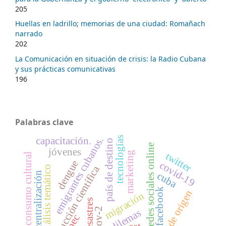
205
Huellas en ladrillo; memorias de una ciudad: Romañach
narrado
202
La Comunicación en situación de crisis: la Radio Cubana
y sus prácticas comunicativas
196
Palabras clave
capacitación.
emigrantes cubanos.
tecnologías
país de destino
redes sociales online
jóvenes
twitter
marketing
consumo cultural
dengue
covid-19
producción científica
análisis temático
cuba
descentralización
facebook
país de origen
migración
desastres
dilemas
upec