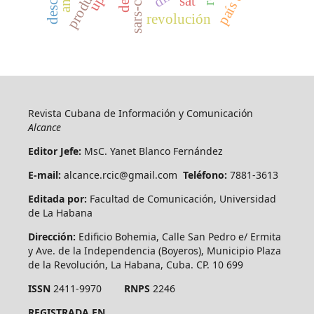
sars-cov-2
sat
revolución
Revista Cubana de Información y Comunicación
Alcance
Editor Jefe:
MsC. Yanet Blanco Fernández
E-mail:
alcance.rcic@gmail.com
Teléfono:
7881-3613
Editada por:
Facultad de Comunicación, Universidad
de La Habana
Dirección:
Edificio Bohemia, Calle San Pedro e/ Ermita
y Ave. de la Independencia (Boyeros), Municipio Plaza
de la Revolución, La Habana, Cuba. CP. 10 699
ISSN
2411-9970
RNPS
2246
REGISTRADA EN