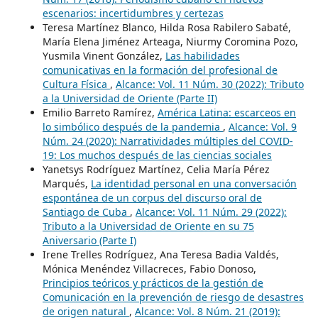
escenarios: incertidumbres y certezas
Teresa Martínez Blanco, Hilda Rosa Rabilero Sabaté,
María Elena Jiménez Arteaga, Niurmy Coromina Pozo,
Yusmila Vinent González,
Las habilidades
comunicativas en la formación del profesional de
Cultura Física
,
Alcance: Vol. 11 Núm. 30 (2022): Tributo
a la Universidad de Oriente (Parte II)
Emilio Barreto Ramírez,
América Latina: escarceos en
lo simbólico después de la pandemia
,
Alcance: Vol. 9
Núm. 24 (2020): Narratividades múltiples del COVID-
19: Los muchos después de las ciencias sociales
Yanetsys Rodríguez Martínez, Celia María Pérez
Marqués,
La identidad personal en una conversación
espontánea de un corpus del discurso oral de
Santiago de Cuba
,
Alcance: Vol. 11 Núm. 29 (2022):
Tributo a la Universidad de Oriente en su 75
Aniversario (Parte I)
Irene Trelles Rodríguez, Ana Teresa Badia Valdés,
Mónica Menéndez Villacreces, Fabio Donoso,
Principios teóricos y prácticos de la gestión de
Comunicación en la prevención de riesgo de desastres
de origen natural
,
Alcance: Vol. 8 Núm. 21 (2019):