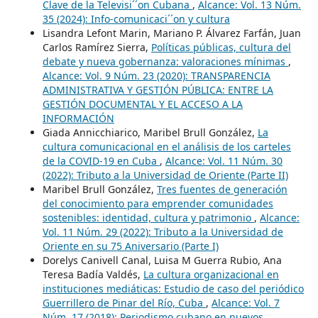
Clave de la Televisi´´on Cubana
,
Alcance: Vol. 13 Núm.
35 (2024): Info-comunicaci´´on y cultura
Lisandra Lefont Marin, Mariano P. Álvarez Farfán, Juan
Carlos Ramírez Sierra,
Políticas públicas, cultura del
debate y nueva gobernanza: valoraciones mínimas
,
Alcance: Vol. 9 Núm. 23 (2020): TRANSPARENCIA
ADMINISTRATIVA Y GESTIÓN PÚBLICA: ENTRE LA
GESTIÓN DOCUMENTAL Y EL ACCESO A LA
INFORMACIÓN
Giada Annicchiarico, Maribel Brull González,
La
cultura comunicacional en el análisis de los carteles
de la COVID-19 en Cuba
,
Alcance: Vol. 11 Núm. 30
(2022): Tributo a la Universidad de Oriente (Parte II)
Maribel Brull González,
Tres fuentes de generación
del conocimiento para emprender comunidades
sostenibles: identidad, cultura y patrimonio
,
Alcance:
Vol. 11 Núm. 29 (2022): Tributo a la Universidad de
Oriente en su 75 Aniversario (Parte I)
Dorelys Canivell Canal, Luisa M Guerra Rubio, Ana
Teresa Badía Valdés,
La cultura organizacional en
instituciones mediáticas: Estudio de caso del periódico
Guerrillero de Pinar del Río, Cuba
,
Alcance: Vol. 7
Núm. 17 (2018): Periodismo cubano en nuevos