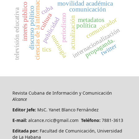
ciencias de la información
movilidad académica
interés público
cuba
discurso político
comunicación
televisión educativa
cultura
periodismo
actualización
publicidad
comunicador
metadatos
política
internacionalización
ontología
propaganda.
twitter
tics
Revista Cubana de Información y Comunicación
Alcance
Editor Jefe:
MsC. Yanet Blanco Fernández
E-mail:
alcance.rcic@gmail.com
Teléfono:
7881-3613
Editada por:
Facultad de Comunicación, Universidad
de La Habana