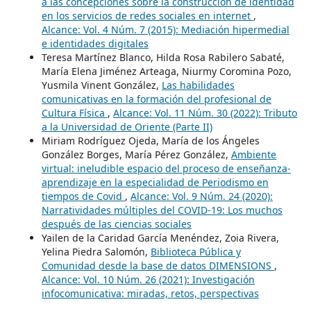
a las concepciones sobre la construcción de identidad
en los servicios de redes sociales en internet
,
Alcance: Vol. 4 Núm. 7 (2015): Mediación hipermedial
e identidades digitales
Teresa Martínez Blanco, Hilda Rosa Rabilero Sabaté,
María Elena Jiménez Arteaga, Niurmy Coromina Pozo,
Yusmila Vinent González,
Las habilidades
comunicativas en la formación del profesional de
Cultura Física
,
Alcance: Vol. 11 Núm. 30 (2022): Tributo
a la Universidad de Oriente (Parte II)
Miriam Rodríguez Ojeda, María de los Ángeles
González Borges, María Pérez González,
Ambiente
virtual: ineludible espacio del proceso de enseñanza-
aprendizaje en la especialidad de Periodismo en
tiempos de Covid
,
Alcance: Vol. 9 Núm. 24 (2020):
Narratividades múltiples del COVID-19: Los muchos
después de las ciencias sociales
Yailen de la Caridad García Menéndez, Zoia Rivera,
Yelina Piedra Salomón,
Biblioteca Pública y
Comunidad desde la base de datos DIMENSIONS
,
Alcance: Vol. 10 Núm. 26 (2021): Investigación
infocomunicativa: miradas, retos, perspectivas