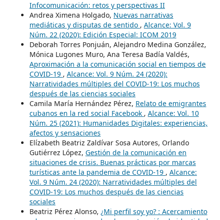
Infocomunicación: retos y perspectivas II
Andrea Ximena Holgado,
Nuevas narrativas
mediáticas y disputas de sentido
,
Alcance: Vol. 9
Núm. 22 (2020): Edición Especial: ICOM 2019
Deborah Torres Ponjuán, Alejandro Medina González,
Mónica Lugones Muro, Ana Teresa Badía Valdés,
Aproximación a la comunicación social en tiempos de
COVID-19
,
Alcance: Vol. 9 Núm. 24 (2020):
Narratividades múltiples del COVID-19: Los muchos
después de las ciencias sociales
Camila María Hernández Pérez,
Relato de emigrantes
cubanos en la red social Facebook
,
Alcance: Vol. 10
Núm. 25 (2021): Humanidades Digitales: experiencias,
afectos y sensaciones
Elízabeth Beatriz Zaldívar Sosa Autores, Orlando
Gutiérrez López,
Gestión de la comunicación en
situaciones de crisis. Buenas prácticas por marcas
turísticas ante la pandemia de COVID-19
,
Alcance:
Vol. 9 Núm. 24 (2020): Narratividades múltiples del
COVID-19: Los muchos después de las ciencias
sociales
Beatriz Pérez Alonso,
¿Mi perfil soy yo? : Acercamiento