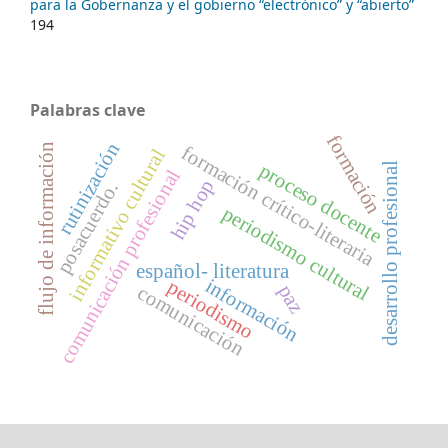
para la Gobernanza y el gobierno “electrónico” y “abierto”
194
Palabras clave
formación
rutinización
flujo de información
formación crítico-literaria
informativo cultural
proceso docente
desarrollo profesional
comunicación profesional
hip hop
posacuerdo.
periodismo cultural
español- literatura
información
periodismo
paz
comunicación