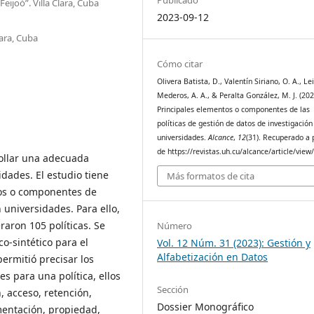
ijoó”. Villa Clara, Cuba
2023-09-12
lara, Cuba
Cómo citar
Olivera Batista, D., Valentín Siriano, O. A., Le
Mederos, A. A., & Peralta González, M. J. (202
Principales elementos o componentes de las
políticas de gestión de datos de investigación
universidades.
Alcance
,
12
(31). Recuperado a p
de https://revistas.uh.cu/alcance/article/view
rollar una adecuada
idades. El estudio tiene
Más formatos de cita
tos o componentes de
 universidades. Para ello,
raron 105 políticas. Se
Número
co-sintético para el
Vol. 12 Núm. 31 (2023): Gestión y
Alfabetización en Datos
permitió precisar los
 para una política, ellos
Sección
, acceso, retención,
Dossier Monográfico
entación, propiedad,