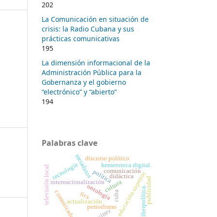
202
La Comunicación en situación de
crisis: la Radio Cubana y sus
prácticas comunicativas
195
La dimensión informacional de la
Administración Pública para la
Gobernanza y el gobierno
“electrónico” y “abierto”
194
Palabras clave
metadatos
discurso político
tecnología
hemeroteca digital.
televisión local
comunicación
política
educación superior
didáctica
publicidad
cultura
internacionalización
ontología
ciberpolítica.
comunicador
cuba
tics
actualización
periodismo
twitter