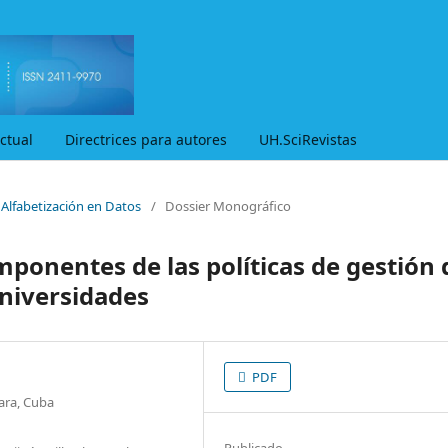
ctual
Directrices para autores
UH.SciRevistas
 Alfabetización en Datos
/
Dossier Monográfico
ponentes de las políticas de gestión 
universidades
PDF
lara, Cuba
Publicado