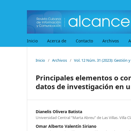
Inicio
Acerca de
Contacto
Archivos
A
Inicio
/
Archivos
/
Vol. 12 Núm. 31 (2023): Gestión y
Principales elementos o com
datos de investigación en 
Dianelis Olivera Batista
Universidad Central “Marta Abreu” de Las Villas. Villa C
Omar Alberto Valentín Siriano