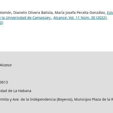
lomón, Dianelis Olivera Batista, María Josefa Peralta González,
Est
 de la Universidad de Camagüey
,
Alcance: Vol. 11 Núm. 30 (2022):
I)
Alcance
-3613
idad de La Habana
rmita y Ave. de la Independencia (Boyeros), Municipio Plaza de la 