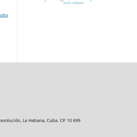
rock cubano
udio
Revolución, La Habana, Cuba. CP. 10 699