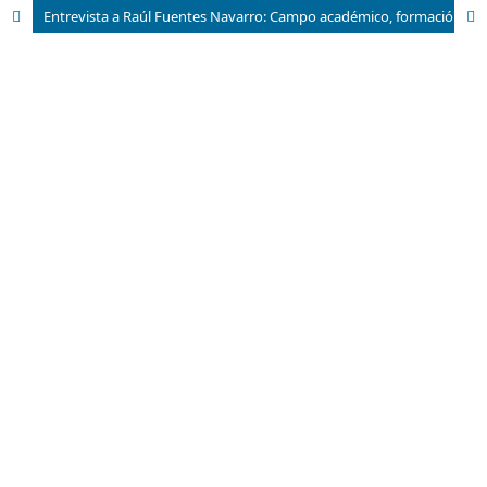
Entrevista a Raúl Fuentes Navarro: Campo académico, formación profesional y proyecto social... ¿Desde dónde replantearse la utopía de la comunicación?