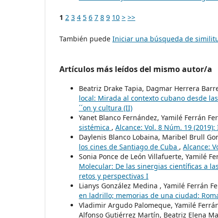
1
2
3
4
5
6
7
8
9
10
>
>>
También puede
Iniciar una búsqueda de simili
Artículos más leídos del mismo autor/a
Beatriz Drake Tapia, Dagmar Herrera Barr
local: Mirada al contexto cubano desde las
´´on y cultura (II)
Yanet Blanco Fernández, Yamilé Ferrán Fe
sistémica
,
Alcance: Vol. 8 Núm. 19 (2019):
Daylenis Blanco Lobaina, Maribel Brull Go
los cines de Santiago de Cuba
,
Alcance: Vo
Sonia Ponce de León Villafuerte, Yamilé F
Molecular: De las sinergias científicas a l
retos y perspectivas I
Lianys González Medina , Yamilé Ferrán Fe
en ladrillo; memorias de una ciudad: Ro
Vladimir Argudo Palomeque, Yamilé Ferrán 
Alfonso Gutiérrez Martín, Beatriz Elena M