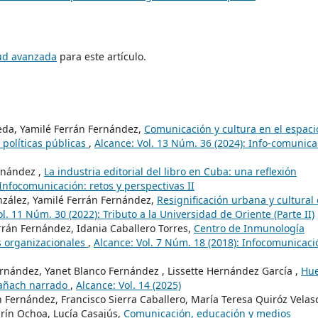
tud avanzada
para este artículo.
eda, Yamilé Ferrán Fernández,
Comunicación y cultura en el espaci
 políticas públicas
,
Alcance: Vol. 13 Núm. 36 (2024): Info-comunica
rnández ,
La industria editorial del libro en Cuba: una reflexión
 Infocomunicación: retos y perspectivas II
nzález, Yamilé Ferrán Fernández,
Resignificación urbana y cultural
l. 11 Núm. 30 (2022): Tributo a la Universidad de Oriente (Parte II)
errán Fernández, Idania Caballero Torres,
Centro de Inmunología
as organizacionales
,
Alcance: Vol. 7 Núm. 18 (2018): Infocomunicaci
rnández, Yanet Blanco Fernández , Lissette Hernández García ,
Hue
mañach narrado
,
Alcance: Vol. 14 (2025)
Fernández, Francisco Sierra Caballero, María Teresa Quiróz Velas
arín Ochoa, Lucía Casajús,
Comunicación, educación y medios