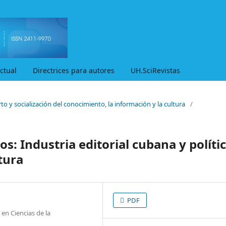
ctual
Directrices para autores
UH.SciRevistas
to y socialización del conocimiento, la información y la cultura
/
os: Industria editorial cubana y políti
tura
PDF
 en Ciencias de la