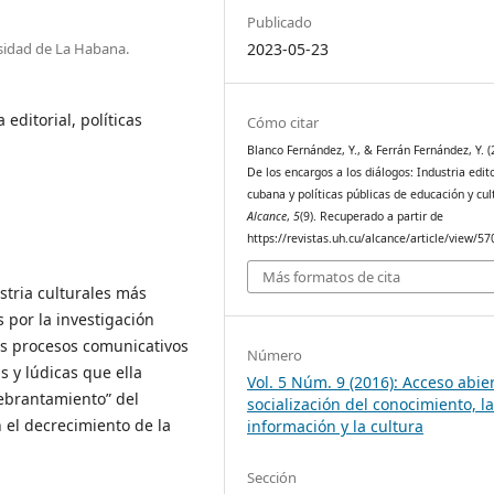
Publicado
rsidad de La Habana.
2023-05-23
a editorial, políticas
Cómo citar
Blanco Fernández, Y., & Ferrán Fernández, Y. (
De los encargos a los diálogos: Industria edito
cubana y políticas públicas de educación y cul
Alcance
,
5
(9). Recuperado a partir de
https://revistas.uh.cu/alcance/article/view/57
Más formatos de cita
ustria culturales más
s por la investigación
s procesos comunicativos
Número
s y lúdicas que ella
Vol. 5 Núm. 9 (2016): Acceso abier
uebrantamiento” del
socialización del conocimiento, l
 el decrecimiento de la
información y la cultura
Sección