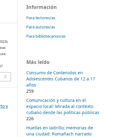
Información
Para lectores/as
Para autores/as
Para bibliotecarios/as
2023).
rial
tura.
Más leído
07
Consumo de Contenidos en
Adolescentes Cubanos de 12 a 17
años
259
Comunicación y cultura en el
to y
espacio local: Mirada al contexto
a
cubano desde las políticas públicas
226
Huellas en ladrillo; memorias de
una ciudad: Romañach narrado