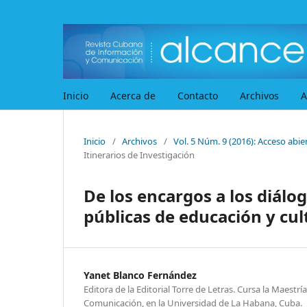
Inicio
Acerca de
Contacto
Archivos
A
Inicio
/
Archivos
/
Vol. 5 Núm. 9 (2016): Acceso abier
Itinerarios de Investigación
De los encargos a los diálog
públicas de educación y cul
Yanet Blanco Fernández
Editora de la Editorial Torre de Letras. Cursa la Maestría
Comunicación, en la Universidad de La Habana, Cuba.