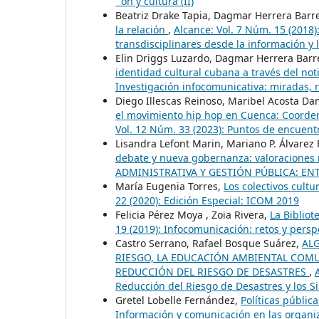
´´on y cultura (II)
Beatriz Drake Tapia, Dagmar Herrera Barr
la relación
,
Alcance: Vol. 7 Núm. 15 (2018)
transdisciplinares desde la información y
Elin Driggs Luzardo, Dagmar Herrera Barr
identidad cultural cubana a través del noti
Investigación infocomunicativa: miradas, r
Diego Illescas Reinoso, Maribel Acosta D
el movimiento hip hop en Cuenca: Coorden
Vol. 12 Núm. 33 (2023): Puntos de encuent
Lisandra Lefont Marin, Mariano P. Álvarez 
debate y nueva gobernanza: valoracione
ADMINISTRATIVA Y GESTIÓN PÚBLICA: E
María Eugenia Torres,
Los colectivos cultu
22 (2020): Edición Especial: ICOM 2019
Felicia Pérez Moya , Zoia Rivera,
La Bibliot
19 (2019): Infocomunicación: retos y perspe
Castro Serrano, Rafael Bosque Suárez,
AL
RIESGO, LA EDUCACIÓN AMBIENTAL COMU
REDUCCIÓN DEL RIESGO DE DESASTRES
,
Reducción del Riesgo de Desastres y los 
Gretel Lobelle Fernández,
Políticas públic
Información y comunicación en las organiz