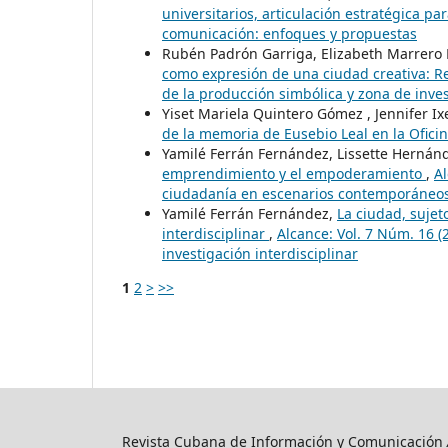
universitarios, articulación estratégica pa
comunicación: enfoques y propuestas
Rubén Padrón Garriga, Elizabeth Marrero 
como expresión de una ciudad creativa: R
de la producción simbólica y zona de inves
Yiset Mariela Quintero Gómez , Jennifer Ix
de la memoria de Eusebio Leal en la Ofici
Yamilé Ferrán Fernández, Lissette Herná
emprendimiento y el empoderamiento
,
Al
ciudadanía en escenarios contemporáneos 
Yamilé Ferrán Fernández,
La ciudad, sujet
interdisciplinar
,
Alcance: Vol. 7 Núm. 16 (
investigación interdisciplinar
1
2
>
>>
Revista Cubana de Información y Comunicación