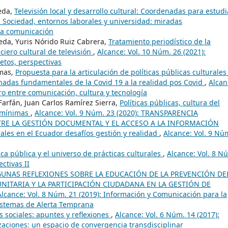
eda,
Televisión local y desarrollo cultural: Coordenadas para estudi
: Sociedad, entornos laborales y universidad: miradas
 la comunicación
eda, Yuris Nórido Ruiz Cabrera,
Tratamiento periodístico de la
ciero cultural de televisión
,
Alcance: Vol. 10 Núm. 26 (2021):
etos, perspectivas
amas,
Propuesta para la articulación de políticas públicas culturales
adas fundamentales de la Covid 19 a la realidad pos Covid
,
Alcan
ro entre comunicación, cultura y tecnología
Farfán, Juan Carlos Ramírez Sierra,
Políticas públicas, cultura del
s mínimas
,
Alcance: Vol. 9 Núm. 23 (2020): TRANSPARENCIA
NTRE LA GESTIÓN DOCUMENTAL Y EL ACCESO A LA INFORMACIÓN
rales en el Ecuador desafíos gestión y realidad
,
Alcance: Vol. 9 Nú
eca pública y el universo de prácticas culturales
,
Alcance: Vol. 8 N
ctivas II
GUNAS REFLEXIONES SOBRE LA EDUCACIÓN DE LA PREVENCIÓN DE
NITARIA Y LA PARTICIPACIÓN CIUDADANA EN LA GESTIÓN DE
Alcance: Vol. 8 Núm. 21 (2019): Información y Comunicación para la
Sistemas de Alerta Temprana
as sociales: apuntes y reflexiones
,
Alcance: Vol. 6 Núm. 14 (2017):
aciones: un espacio de convergencia transdisciplinar