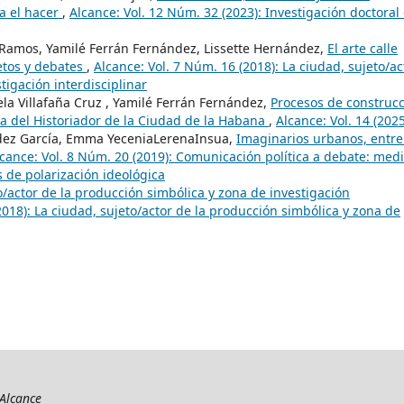
ra el hacer
,
Alcance: Vol. 12 Núm. 32 (2023): Investigación doctoral
Ramos, Yamilé Ferrán Fernández, Lissette Hernández,
El arte calle
etos y debates
,
Alcance: Vol. 7 Núm. 16 (2018): La ciudad, sujeto/ac
tigación interdisciplinar
ela Villafaña Cruz , Yamilé Ferrán Fernández,
Procesos de construc
na del Historiador de la Ciudad de la Habana
,
Alcance: Vol. 14 (2025
ndez García, Emma YeceniaLerenaInsua,
Imaginarios urbanos, entre
cance: Vol. 8 Núm. 20 (2019): Comunicación política a debate: medi
de polarización ideológica
o/actor de la producción simbólica y zona de investigación
2018): La ciudad, sujeto/actor de la producción simbólica y zona de
Alcance