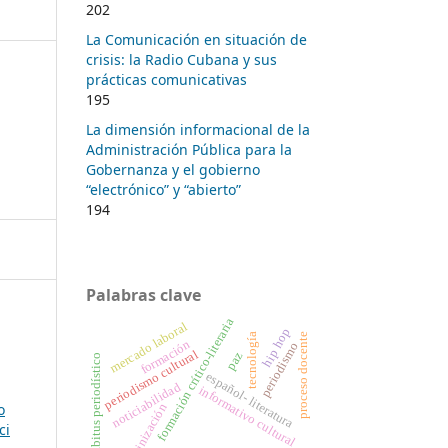
202
La Comunicación en situación de
crisis: la Radio Cubana y sus
prácticas comunicativas
195
La dimensión informacional de la
Administración Pública para la
Gobernanza y el gobierno
“electrónico” y “abierto”
194
Palabras clave
formación crítico-literaria
mercado laboral
hip hop
tecnología
proceso docente
formación
periodismo
periodismo cultural
paz
habitus periodístico
español- literatura
noticiabilidad
informativo cultural
o
rutinización
ci