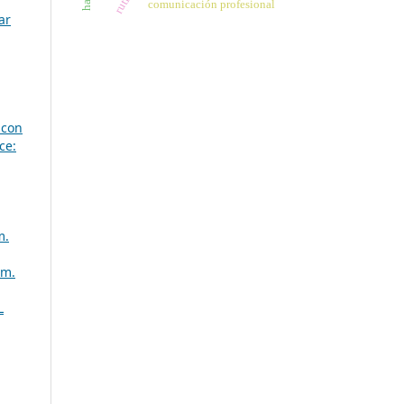
comunicación profesional
ar
 con
ce:
m.
úm.
L