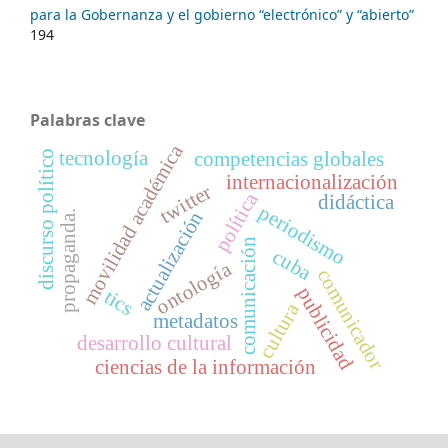
para la Gobernanza y el gobierno “electrónico” y “abierto”
194
Palabras clave
movilidad académica
tecnología
competencias globales
discurso político
internacionalización
twitter
política
didáctica
periodismo
actualización
propaganda.
comunicación
cuba
ontología
comunicador
publicidad
tics
cultura
metadatos
desarrollo cultural
ciencias de la información