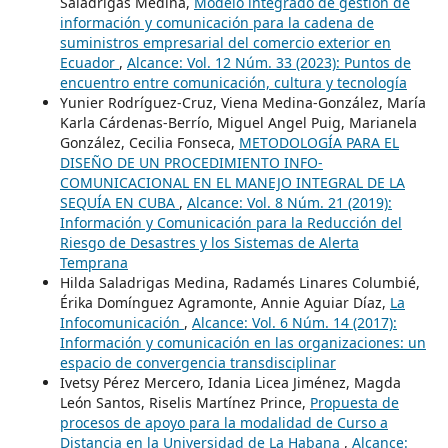
Saladrigas Medina,
Modelo integrado de gestión de
información y comunicación para la cadena de
suministros empresarial del comercio exterior en
Ecuador
,
Alcance: Vol. 12 Núm. 33 (2023): Puntos de
encuentro entre comunicación, cultura y tecnología
Yunier Rodríguez-Cruz, Viena Medina-González, María
Karla Cárdenas-Berrío, Miguel Angel Puig, Marianela
González, Cecilia Fonseca,
METODOLOGÍA PARA EL
DISEÑO DE UN PROCEDIMIENTO INFO-
COMUNICACIONAL EN EL MANEJO INTEGRAL DE LA
SEQUÍA EN CUBA
,
Alcance: Vol. 8 Núm. 21 (2019):
Información y Comunicación para la Reducción del
Riesgo de Desastres y los Sistemas de Alerta
Temprana
Hilda Saladrigas Medina, Radamés Linares Columbié,
Érika Domínguez Agramonte, Annie Aguiar Díaz,
La
Infocomunicación
,
Alcance: Vol. 6 Núm. 14 (2017):
Información y comunicación en las organizaciones: un
espacio de convergencia transdisciplinar
Ivetsy Pérez Mercero, Idania Licea Jiménez, Magda
León Santos, Riselis Martínez Prince,
Propuesta de
procesos de apoyo para la modalidad de Curso a
Distancia en la Universidad de La Habana
,
Alcance: