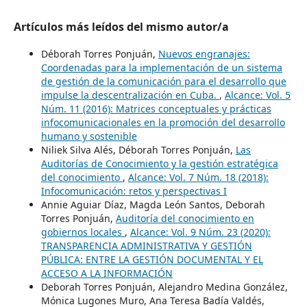
Artículos más leídos del mismo autor/a
Déborah Torres Ponjuán,
Nuevos engranajes:
Coordenadas para la implementación de un sistema
de gestión de la comunicación para el desarrollo que
impulse la descentralización en Cuba.
,
Alcance: Vol. 5
Núm. 11 (2016): Matrices conceptuales y prácticas
infocomunicacionales en la promoción del desarrollo
humano y sostenible
Niliek Silva Alés, Déborah Torres Ponjuán,
Las
Auditorías de Conocimiento y la gestión estratégica
del conocimiento
,
Alcance: Vol. 7 Núm. 18 (2018):
Infocomunicación: retos y perspectivas I
Annie Aguiar Díaz, Magda León Santos, Deborah
Torres Ponjuán,
Auditoría del conocimiento en
gobiernos locales
,
Alcance: Vol. 9 Núm. 23 (2020):
TRANSPARENCIA ADMINISTRATIVA Y GESTIÓN
PÚBLICA: ENTRE LA GESTIÓN DOCUMENTAL Y EL
ACCESO A LA INFORMACIÓN
Deborah Torres Ponjuán, Alejandro Medina González,
Mónica Lugones Muro, Ana Teresa Badía Valdés,