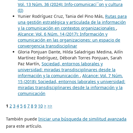
Vol. 13 Núm. 36 (2024): Info-comunicaci´´on y cultura
(II)
Yunier Rodríguez Cruz, Tania del Pino Más,
Rutas para
una gestión estratégica y articulada de la información
y la comunicación en contextos organizacionales
,
Alcance: Vol. 6 Núm. 14 (2017): Información y
comunicación en las organizaciones: un espacio de
convergencia transdisciplinar
Gloria Ponjuan Dante, Hilda Saladrigas Medina, Ailín
Martínez Rodríguez, Déborah Torres Ponjuan, Sarah
Paz Martín,
Sociedad, entornos laborales y
universidad: miradas transdisciplinares desde la
información y la comunicación
,
Alcance: Vol. 7 Núm.
15 (2018): Sociedad, entornos laborales y universidad:
miradas transdisciplinares desde la información y la
comunicación
1
2
3
4
5
6
7
8
9
10
>
>>
También puede
Iniciar una búsqueda de similitud avanzada
para este artículo.