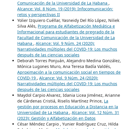
Comunicación de la Universidad de La Habana
,
Alcance: Vol. 8 Núm. 19 (2019): Infocomunicación:
retos y perspectivas II
Yolier Izquiero Cuéllar, Yasneidy Del Río López, Niliek
Silva Alés,
Programa de Alfabetización Mediática e
Informacional para estudiantes de pregrado de la
Facultad de Comunicación de la Universidad de La
Habana
,
Alcance: Vol. 9 Núm. 24 (2020):
Narratividades múltiples del COVID-19: Los muchos
después de las ciencias sociales
Deborah Torres Ponjuán, Alejandro Medina González,
Mónica Lugones Muro, Ana Teresa Badía Valdés,
Aproximación a la comunicación social en tiempos de
COVID-19
,
Alcance: Vol. 9 Núm. 24 (2020):
Narratividades múltiples del COVID-19: Los muchos
después de las ciencias sociales
Maydol Carpio Alvarez, Idania Licea Jiménez, Arianne
de Cárdenas Cristiá, Riselis Martínez Prince,
La
gestión por procesos en Educación a Distancia en la
Universidad de La Habana
,
Alcance: Vol. 12 Núm. 31
(2023): Gestión y Alfabetización en Datos
César Méndez Carpio , Yunier Rodríguez Cruz, Hilda