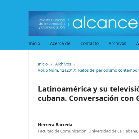
Inicio
Acerca de
Contacto
Archivos
A
Inicio
/
Archivos
/
Vol. 6 Núm. 12 (2017): Retos del periodismo contempor
Latinoamérica y su televisió
cubana. Conversación con 
Herrera Barreda
Facultad de Comunicación. Universidad de La Habana,