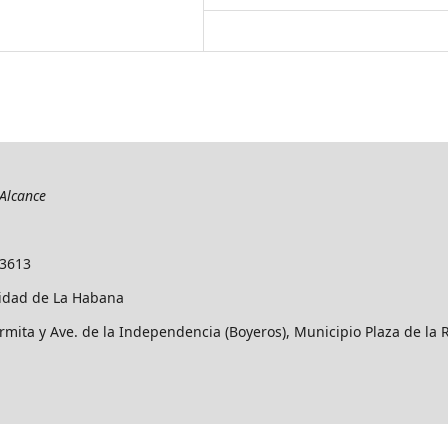
Alcance
-3613
idad de La Habana
rmita y Ave. de la Independencia (Boyeros), Municipio Plaza de la 