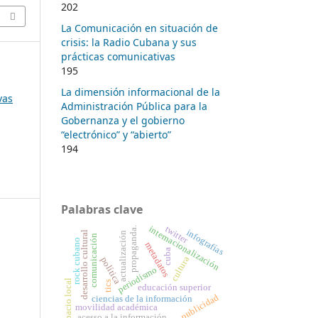
202
La Comunicación en situación de
crisis: la Radio Cubana y sus
prácticas comunicativas
195
La dimensión informacional de la
vas
Administración Pública para la
Gobernanza y el gobierno
“electrónico” y “abierto”
194
Palabras clave
internacionalización
twitter
propaganda.
infografías
desarrollo cultural
actualización
comunicación
rock cubano
metadatos
cuba
cultura
política
periodismo
espacio local
tics
educación superior
publicidad
ciencias de la información
movilidad académica
acesso a la información