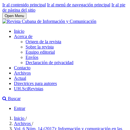
Ir al contenido principal
Ir al menú de navegación principal
Ir al pie
de página del sitio
Open Menu
Inicio
Acerca de
Origen de la revista
Sobre la revista
Equipo editorial
Envíos
Declaración de privacidad
Contacto
Archivos
Actual
Directrices para autores
UH.SciRevistas
Buscar
Entrar
Inicio
/
Archivos
/
Vol. 6 Núm. 14 (2017): Información y comunicación en las