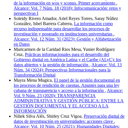
de la información en wos y scopus. Primer acercamiento
,
Alcance: Vol. 7 Núm. 18 (2018): Infocomunicación: retos y
perspectivas I
Soleidy Rivero Amador, Ariel Reyes Torres, Saray Núñez
González, Isbel Barrera Cabrera,
La información como
recurso indispensable para desarrollar los procesos de
investigación y posgrado en instituciones universitarias
,
Alcance: Vol. 12 Núm. 31 (2023): Gestión y Alfabetización
en Datos
Maricarmen de la Caridad Rios Mesa, Yunier Rodríguez
Cruz,
Prácticas informacionales para el desarrollo del
Gobierno digital en América Latina y el Caribe (ALyC): los
datos abiertos y la gestión de información
,
Alcance: Vol. 13
Núm. 34 (2024): Perspectivas Informacionales para la
Transformación Digital
Mayra Mena Mugica,
El papel de la gestión documental en
los procesos de rendición de cuentas. Apuntes para una ley
cubana de transparencia y acceso a la información
,
Alcance:
Vol. 9 Núm. 23 (2020): TRANSPARENCIA
ADMINISTRATIVA Y GESTIÓN PÚBLICA: ENTRE LA
GESTIÓN DOCUMENTAL Y EL ACCESO A LA
INFORMACIÓN
Niliek Silva Alés, Shirley Cruz Vigoa,
Preservación digital de
datos de investigación en universidades: acciones clave
,
Alcance: Vol. 10 Núm. 25 (2021): Humanidades Digitales: