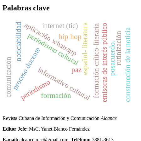
Palabras clave
aplicación whatsapp
internet (tic)
noticiabilidad
español- literatura
emisoras de interés público
formación crítico-literaria
construcción de la noticia
rutinización
periodismo cultural
hip hop
posacuerdo.
proceso docente
comunicación
informativo cultural
paz
periodismo
formación
Revista Cubana de Información y Comunicación
Alcance
Editor Jefe:
MsC. Yanet Blanco Fernández
E-mail:
alcance.rcic@gmail.com
Teléfono:
7881-3613