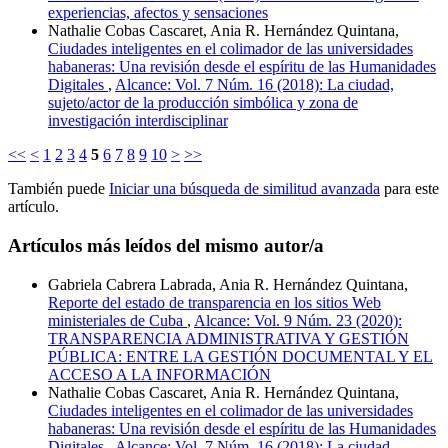
experiencias, afectos y sensaciones
Nathalie Cobas Cascaret, Ania R. Hernández Quintana,
Ciudades inteligentes en el colimador de las universidades
habaneras: Una revisión desde el espíritu de las Humanidades
Digitales
,
Alcance: Vol. 7 Núm. 16 (2018): La ciudad,
sujeto/actor de la producción simbólica y zona de
investigación interdisciplinar
<<
<
1
2
3
4
5
6
7
8
9
10
>
>>
También puede
Iniciar una búsqueda de similitud avanzada
para este
artículo.
Artículos más leídos del mismo autor/a
Gabriela Cabrera Labrada, Ania R. Hernández Quintana,
Reporte del estado de transparencia en los sitios Web
ministeriales de Cuba
,
Alcance: Vol. 9 Núm. 23 (2020):
TRANSPARENCIA ADMINISTRATIVA Y GESTIÓN
PÚBLICA: ENTRE LA GESTIÓN DOCUMENTAL Y EL
ACCESO A LA INFORMACIÓN
Nathalie Cobas Cascaret, Ania R. Hernández Quintana,
Ciudades inteligentes en el colimador de las universidades
habaneras: Una revisión desde el espíritu de las Humanidades
Digitales
,
Alcance: Vol. 7 Núm. 16 (2018): La ciudad,