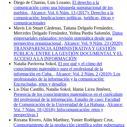
Diego de Charras, Luis Lozano,
El derecho a la
comunicación como una búsqueda supranacional de los
pueblos
,
Alcance: Vol. 6 Núm. 13 (2017): Derecho a la
comunicación: Implicaciones políticas, jurídicas, éticas y
comunicacionales
Mavis Lis Stuart Cárdenas, Tatiana Delgado Fernández,
Mercedes Delgado Fernández, Yelina Piedra Salomón,
Datos
empresariales enlazados: revisión sistemática desde una
perspectiva organizacional
,
Alcance: Vol. 9 Núm. 23 (2020):
TRANSPARENCIA ADMINISTRATIVA Y GESTIÓN
PÚBLICA: ENTRE LA GESTIÓN DOCUMENTAL Y EL
ACCESO A LA INFORMACIÓN
Natalia Pavlovna Sokol,
El por qué y el cómo del
conocimiento matemático para el profesional de la
información en Cuba.
,
Alcance: Vol. 2 Núm. 2 (2010): Los
profesionales de la información y la comunicación:
Encrucijadas, retos y desafíos
Lis Díaz Castillo, Natalia Sokol, Idania Licea Jiménez,
Presencia de los conocimientos matemáticos en el currículum
del profesional de la información. Estudio de caso: Facultad
de Comunicación de la Universidad de La Habana
,
Alcance:
Vol. 7 Núm. 18 (2018): Infocomunicación: retos y
perspectivas I
Roxana Rivero, Ailin Martínez, Yunier Rodríguez Cruz,
Comportamiento de la producción científica sobre gobernanza