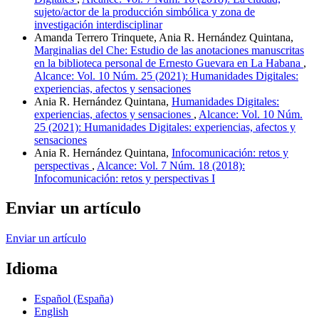
sujeto/actor de la producción simbólica y zona de
investigación interdisciplinar
Amanda Terrero Trinquete, Ania R. Hernández Quintana,
Marginalias del Che: Estudio de las anotaciones manuscritas
en la biblioteca personal de Ernesto Guevara en La Habana
,
Alcance: Vol. 10 Núm. 25 (2021): Humanidades Digitales:
experiencias, afectos y sensaciones
Ania R. Hernández Quintana,
Humanidades Digitales:
experiencias, afectos y sensaciones
,
Alcance: Vol. 10 Núm.
25 (2021): Humanidades Digitales: experiencias, afectos y
sensaciones
Ania R. Hernández Quintana,
Infocomunicación: retos y
perspectivas
,
Alcance: Vol. 7 Núm. 18 (2018):
Infocomunicación: retos y perspectivas I
Enviar un artículo
Enviar un artículo
Idioma
Español (España)
English