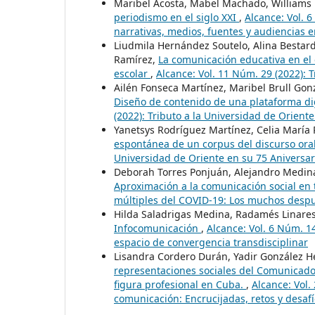
Maribel Acosta, Mabel Machado, Williams 
periodismo en el siglo XXI
,
Alcance: Vol. 
narrativas, medios, fuentes y audiencias e
Liudmila Hernández Soutelo, Alina Bestard R
Ramírez,
La comunicación educativa en el 
escolar
,
Alcance: Vol. 11 Núm. 29 (2022): T
Ailén Fonseca Martínez, Maribel Brull Go
Diseño de contenido de una plataforma dig
(2022): Tributo a la Universidad de Oriente
Yanetsys Rodríguez Martínez, Celia María
espontánea de un corpus del discurso ora
Universidad de Oriente en su 75 Aniversari
Deborah Torres Ponjuán, Alejandro Medin
Aproximación a la comunicación social e
múltiples del COVID-19: Los muchos despué
Hilda Saladrigas Medina, Radamés Linare
Infocomunicación
,
Alcance: Vol. 6 Núm. 1
espacio de convergencia transdisciplinar
Lisandra Cordero Durán, Yadir González 
representaciones sociales del Comunicador 
figura profesional en Cuba.
,
Alcance: Vol.
comunicación: Encrucijadas, retos y desaf