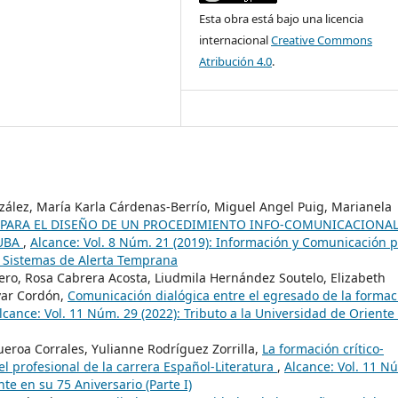
Esta obra está bajo una licencia
internacional
Creative Commons
Atribución 4.0
.
ález, María Karla Cárdenas-Berrío, Miguel Angel Puig, Marianela
PARA EL DISEÑO DE UN PROCEDIMIENTO INFO-COMUNICACIONAL
CUBA
,
Alcance: Vol. 8 Núm. 21 (2019): Información y Comunicación 
s Sistemas de Alerta Temprana
ero, Rosa Cabrera Acosta, Liudmila Hernández Soutelo, Elizabeth
var Cordón,
Comunicación dialógica entre el egresado de la formac
lcance: Vol. 11 Núm. 29 (2022): Tributo a la Universidad de Oriente
eroa Corrales, Yulianne Rodríguez Zorrilla,
La formación crítico-
l profesional de la carrera Español-Literatura
,
Alcance: Vol. 11 N
nte en su 75 Aniversario (Parte I)