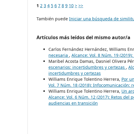
1
2
3
4
5
6
7
8
9
10
>
>>
También puede
Iniciar una búsqueda de simili
Artículos más leídos del mismo autor/a
Carlos Fernández Hernández, Williams Enr
necesaria
,
Alcance: Vol. 8 Núm. 19 (2019):
Maribel Acosta Damas, Dasniel Olivera Pér
escenarios: incertidumbres y certezas
,
Al
incertidumbres y certezas
Williams Enrique Tolentino Herrera,
Por un
Vol. 7 Núm. 18 (2018): Infocomunicación: r
Williams Enrique Tolentino Herrera,
Un arc
Alcance: Vol. 6 Núm. 12 (2017): Retos del
audiencias en transición