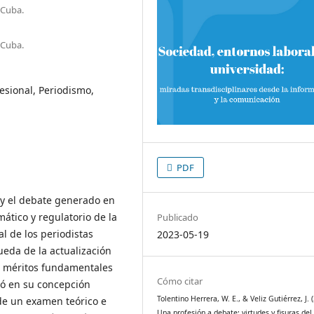
 Cuba.
 Cuba.
fesional, Periodismo,
PDF
 y el debate generado en
ático y regulatorio de la
Publicado
l de los periodistas
2023-05-19
eda de la actualización
os méritos fundamentales
Cómo citar
ió en su concepción
Tolentino Herrera, W. E., & Veliz Gutiérrez, J. 
de un examen teórico e
Una profesión a debate: virtudes y fisuras del