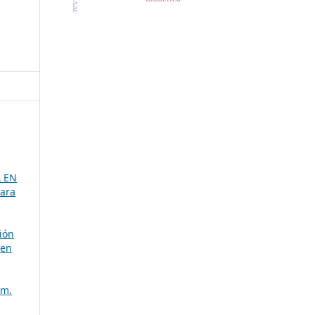
 EN
para
ión
 en
úm.