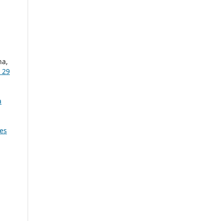
na,
 29
a
des