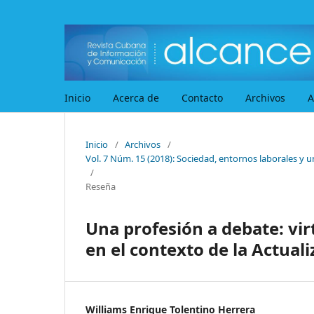
Inicio
Acerca de
Contacto
Archivos
A
Inicio
/
Archivos
/
Vol. 7 Núm. 15 (2018): Sociedad, entornos laborales y u
/
Reseña
Una profesión a debate: vi
en el contexto de la Actua
Williams Enrique Tolentino Herrera