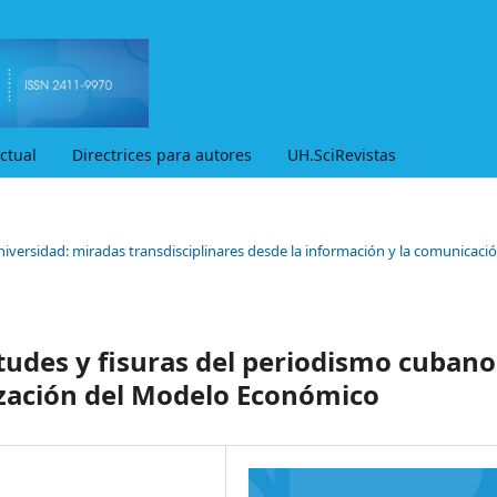
ctual
Directrices para autores
UH.SciRevistas
niversidad: miradas transdisciplinares desde la información y la comunicaci
rtudes y fisuras del periodismo cubano
lización del Modelo Económico