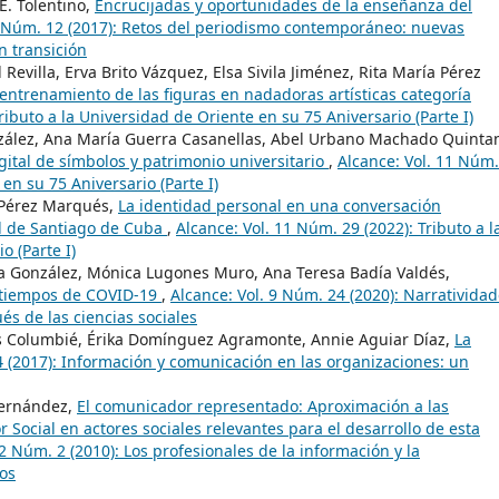
E. Tolentino,
Encrucijadas y oportunidades de la enseñanza del
6 Núm. 12 (2017): Retos del periodismo contemporáneo: nuevas
n transición
evilla, Erva Brito Vázquez, Elsa Sivila Jiménez, Rita María Pérez
entrenamiento de las figuras en nadadoras artísticas categoría
ributo a la Universidad de Oriente en su 75 Aniversario (Parte I)
nzález, Ana María Guerra Casanellas, Abel Urbano Machado Quinta
ital de símbolos y patrimonio universitario
,
Alcance: Vol. 11 Núm.
 en su 75 Aniversario (Parte I)
 Pérez Marqués,
La identidad personal en una conversación
l de Santiago de Cuba
,
Alcance: Vol. 11 Núm. 29 (2022): Tributo a l
o (Parte I)
a González, Mónica Lugones Muro, Ana Teresa Badía Valdés,
n tiempos de COVID-19
,
Alcance: Vol. 9 Núm. 24 (2020): Narrativida
s de las ciencias sociales
s Columbié, Érika Domínguez Agramonte, Annie Aguiar Díaz,
La
4 (2017): Información y comunicación en las organizaciones: un
Hernández,
El comunicador representado: Aproximación a las
Social en actores sociales relevantes para el desarrollo de esta
 2 Núm. 2 (2010): Los profesionales de la información y la
íos