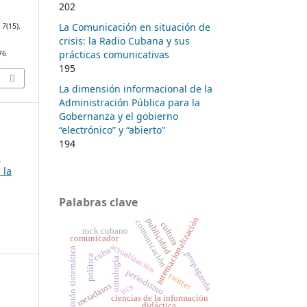
202
La Comunicación en situación de
,
7
(15).
crisis: la Radio Cubana y sus
prácticas comunicativas
76
195
La dimensión informacional de la
Administración Pública para la
Gobernanza y el gobierno
“electrónico” y “abierto”
194
:
 la
Palabras clave
internacionalización
publicidad
comunicación
cultura
rock cubano
comunicador
actualización
revisión sistemática
cuba
propaganda.
política
ontología
periodismo
twitter
metadatos
tics
ciencias de la información
didáctica