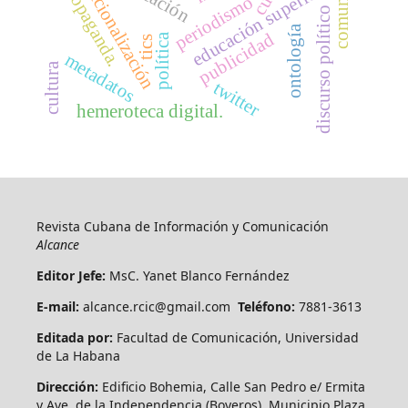
internacionalización
propaganda.
educación superior
periodismo
discurso político
ontología
publicidad
política
tics
metadatos
cultura
twitter
hemeroteca digital.
Revista Cubana de Información y Comunicación
Alcance
Editor Jefe:
MsC. Yanet Blanco Fernández
E-mail:
alcance.rcic@gmail.com
Teléfono:
7881-3613
Editada por:
Facultad de Comunicación, Universidad
de La Habana
Dirección:
Edificio Bohemia, Calle San Pedro e/ Ermita
y Ave. de la Independencia (Boyeros), Municipio Plaza