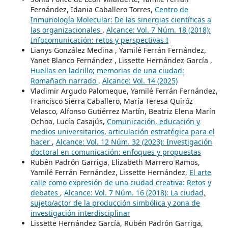
Fernández, Idania Caballero Torres,
Centro de
Inmunología Molecular: De las sinergias científicas a
las organizacionales
,
Alcance: Vol. 7 Núm. 18 (2018):
Infocomunicación: retos y perspectivas I
Lianys González Medina , Yamilé Ferrán Fernández,
Yanet Blanco Fernández , Lissette Hernández García ,
Huellas en ladrillo; memorias de una ciudad:
Romañach narrado
,
Alcance: Vol. 14 (2025)
Vladimir Argudo Palomeque, Yamilé Ferrán Fernández,
Francisco Sierra Caballero, María Teresa Quiróz
Velasco, Alfonso Gutiérrez Martín, Beatriz Elena Marín
Ochoa, Lucía Casajús,
Comunicación, educación y
medios universitarios, articulación estratégica para el
hacer
,
Alcance: Vol. 12 Núm. 32 (2023): Investigación
doctoral en comunicación: enfoques y propuestas
Rubén Padrón Garriga, Elizabeth Marrero Ramos,
Yamilé Ferrán Fernández, Lissette Hernández,
El arte
calle como expresión de una ciudad creativa: Retos y
debates
,
Alcance: Vol. 7 Núm. 16 (2018): La ciudad,
sujeto/actor de la producción simbólica y zona de
investigación interdisciplinar
Lissette Hernández García, Rubén Padrón Garriga,