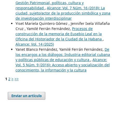
Gestión Patrimonial, políticas, cultura y
responsabilidad
,
Alcance: Vol. 7 Núm. 16 (2018): La
ciudad, sujeto/actor de la producción simbólica y zona
de investigación interdisciplinar
Yiset Mariela Quintero Gómez , Jennifer Ixela Villafaña
Cruz , Yamilé Ferrán Fernández,
Procesos de
construcción de la memoria de Eusebio Leal en la
Oficina del Historiador de la Ciudad de la Habana
,
Alcance: Vol. 14 (2025)
Yanet Blanco Fernández, Yamilé Ferrán Fernández,
De
los encargos a los diálogos: Industria editorial cubana
y políticas públicas de educación y cultura
,
Alcance:
Vol. 5 Núm. 9 (2016): Acceso abierto y socialización del
conocimiento, la información y la cultura
1
2
>
>>
Enviar un artículo