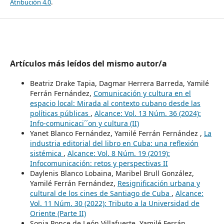
Atribución 4.0
.
Artículos más leídos del mismo autor/a
Beatriz Drake Tapia, Dagmar Herrera Barreda, Yamilé
Ferrán Fernández,
Comunicación y cultura en el
espacio local: Mirada al contexto cubano desde las
políticas públicas
,
Alcance: Vol. 13 Núm. 36 (2024):
Info-comunicaci´´on y cultura (II)
Yanet Blanco Fernández, Yamilé Ferrán Fernández ,
La
industria editorial del libro en Cuba: una reflexión
sistémica
,
Alcance: Vol. 8 Núm. 19 (2019):
Infocomunicación: retos y perspectivas II
Daylenis Blanco Lobaina, Maribel Brull González,
Yamilé Ferrán Fernández,
Resignificación urbana y
cultural de los cines de Santiago de Cuba
,
Alcance:
Vol. 11 Núm. 30 (2022): Tributo a la Universidad de
Oriente (Parte II)
Sonia Ponce de León Villafuerte, Yamilé Ferrán