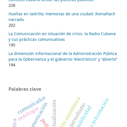
226
Huellas en ladrillo; memorias de una ciudad: Romañach
narrado
202
La Comunicación en situación de crisis: la Radio Cubana
y sus prácticas comunicativas
195
La dimensión informacional de la Administración Pública
para la Gobernanza y el gobierno “electrónico” y “abierto”
194
Palabras clave
comunicador
revisión sistemática
ciencias de la información
actualización
comunicación
periodismo
publicidad
ontología
política