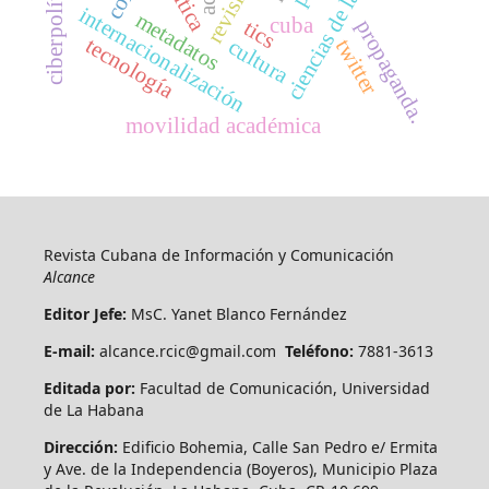
ciberpolítica.
internacionalización
metadatos
cuba
propaganda.
tics
tecnología
cultura
twitter
movilidad académica
Revista Cubana de Información y Comunicación
Alcance
Editor Jefe:
MsC. Yanet Blanco Fernández
E-mail:
alcance.rcic@gmail.com
Teléfono:
7881-3613
Editada por:
Facultad de Comunicación, Universidad
de La Habana
Dirección:
Edificio Bohemia, Calle San Pedro e/ Ermita
y Ave. de la Independencia (Boyeros), Municipio Plaza