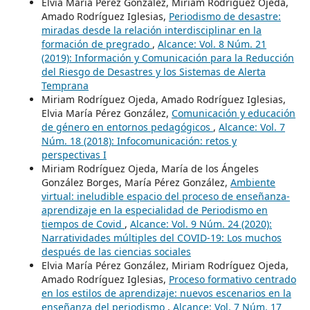
Elvia María Pérez González, Miriam Rodríguez Ojeda,
Amado Rodríguez Iglesias,
Periodismo de desastre:
miradas desde la relación interdisciplinar en la
formación de pregrado
,
Alcance: Vol. 8 Núm. 21
(2019): Información y Comunicación para la Reducción
del Riesgo de Desastres y los Sistemas de Alerta
Temprana
Miriam Rodríguez Ojeda, Amado Rodríguez Iglesias,
Elvia María Pérez González,
Comunicación y educación
de género en entornos pedagógicos
,
Alcance: Vol. 7
Núm. 18 (2018): Infocomunicación: retos y
perspectivas I
Miriam Rodríguez Ojeda, María de los Ángeles
González Borges, María Pérez González,
Ambiente
virtual: ineludible espacio del proceso de enseñanza-
aprendizaje en la especialidad de Periodismo en
tiempos de Covid
,
Alcance: Vol. 9 Núm. 24 (2020):
Narratividades múltiples del COVID-19: Los muchos
después de las ciencias sociales
Elvia María Pérez González, Miriam Rodríguez Ojeda,
Amado Rodríguez Iglesias,
Proceso formativo centrado
en los estilos de aprendizaje: nuevos escenarios en la
enseñanza del periodismo
,
Alcance: Vol. 7 Núm. 17