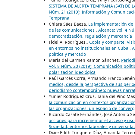
SISTEMA DE ALERTA TEMPRANA (SAT) DE 
Núm. 21 (2019): Información y Comunicació
Temprana
Chiara Sáez Baeza,
La implementación de l
de las comunicaciones
,
Alcance: Vol. 4 Nú
democratización, regulación y mercancía
Fidel A. Rodríguez.,
Copia y comparte: Visi
en entornos no institucionales en Cuba
,
A
política y mercado
María del Carmen Ramón Sánchez,
Period
Vol. 8 Núm. 20 (2019): Comunicación polí
polarización ideológica
Raúl Garcés Corra, Armando Franco Sené
medios, desde la perspectiva de sus period
periodismo contemporáneo: nuevas narrati
Yunier Rodríguez Cruz, Tania del Pino Má
la comunicación en contextos organizacio
las organizaciones: un espacio de converg
Ricardo Casate Fernández, José Antonio S
acciones para incrementar el acceso y uso
Sociedad, entornos laborales y universida
Dixie Edith Trinquete Díaz, Amanda Terrer