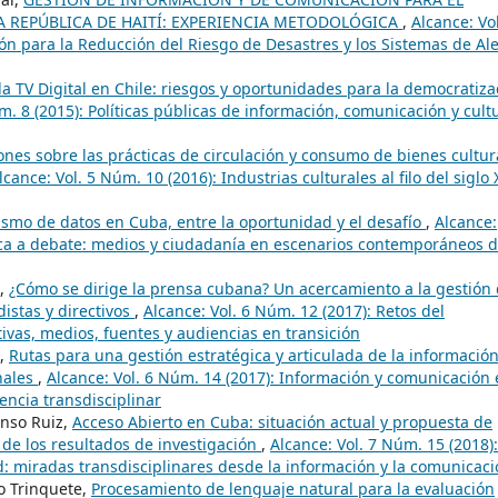
LA REPÚBLICA DE HAITÍ: EXPERIENCIA METODOLÓGICA
,
Alcance: Vol
n para la Reducción del Riesgo de Desastres y los Sistemas de Ale
a TV Digital en Chile: riesgos y oportunidades para la democratiza
m. 8 (2015): Políticas públicas de información, comunicación y cult
ones sobre las prácticas de circulación y consumo de bienes cultur
lcance: Vol. 5 Núm. 10 (2016): Industrias culturales al filo del siglo 
ismo de datos en Cuba, entre la oportunidad y el desafío
,
Alcance:
tica a debate: medios y ciudadanía en escenarios contemporáneos 
n,
¿Cómo se dirige la prensa cubana? Un acercamiento a la gestión
istas y directivos
,
Alcance: Vol. 6 Núm. 12 (2017): Retos del
vas, medios, fuentes y audiencias en transición
s,
Rutas para una gestión estratégica y articulada de la información
nales
,
Alcance: Vol. 6 Núm. 14 (2017): Información y comunicación
encia transdisciplinar
enso Ruiz,
Acceso Abierto en Cuba: situación actual y propuesta de
 de los resultados de investigación
,
Alcance: Vol. 7 Núm. 15 (2018):
d: miradas transdisciplinares desde la información y la comunicac
o Trinquete,
Procesamiento de lenguaje natural para la evaluación