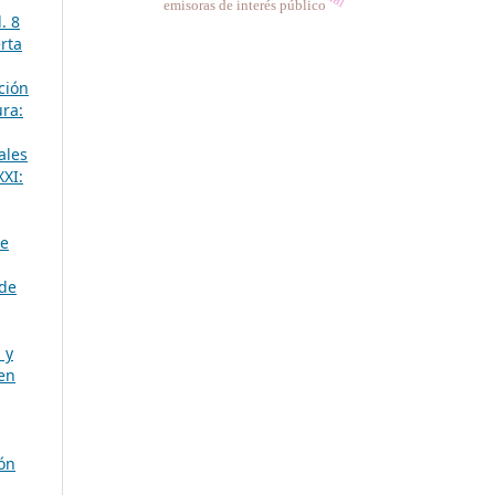
emisoras de interés público
. 8
rta
ción
ura:
ales
XXI:
de
 de
 y
 en
ión