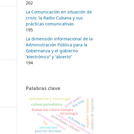
202
La Comunicación en situación de
crisis: la Radio Cubana y sus
prácticas comunicativas
195
La dimensión informacional de la
Administración Pública para la
Gobernanza y el gobierno
“electrónico” y “abierto”
194
Palabras clave
posacuerdo.
información y tecnología
análisis de requisito
hip hop
español- literatura
cultura periodística
formación crítico-literaria
informativo cultural
tecnología
comunicación profesional
periodismo cultural
información
paz
periodismo
proceso docente