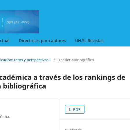
ctual
Directrices para autores
UH.SciRevistas
cación: retos y perspectivas I
/
Dossier Monográfico
 académica a través de los rankings de
 bibliográfica
PDF
 Cuba.
Publicado