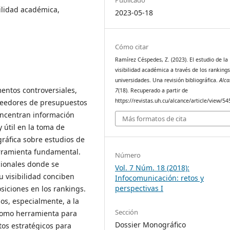
ilidad académica,
2023-05-18
Cómo citar
Ramírez Céspedes, Z. (2023). El estudio de la
visibilidad académica a través de los ranking
universidades. Una revisión bibliográfica.
Alca
entos controversiales,
7
(18). Recuperado a partir de
https://revistas.uh.cu/alcance/article/view/54
veedores de presupuestos
concentran información
Más formatos de cita
 útil en la toma de
ográfica sobre estudios de
erramienta fundamental.
Número
cionales donde se
Vol. 7 Núm. 18 (2018):
u visibilidad conciben
Infocomunicación: retos y
perspectivas I
siciones en los rankings.
os, especialmente, a la
Sección
 como herramienta para
Dossier Monográfico
tos estratégicos para