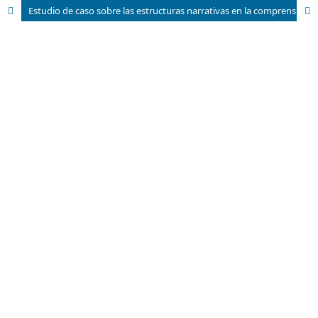
Estudio de caso sobre las estructuras narrativas en la comprensión del discurso informativo radiofónico