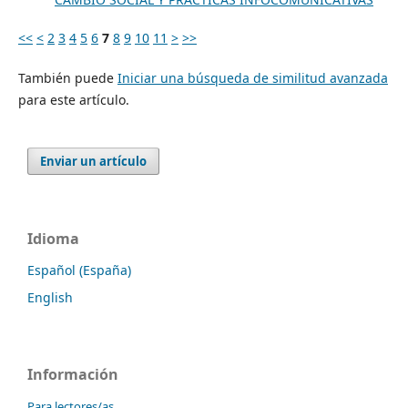
<<
<
2
3
4
5
6
7
8
9
10
11
>
>>
También puede
Iniciar una búsqueda de similitud avanzada
para este artículo.
Enviar un artículo
Idioma
Español (España)
English
Información
Para lectores/as