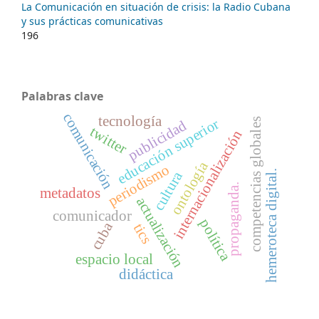
La Comunicación en situación de crisis: la Radio Cubana
y sus prácticas comunicativas
196
Palabras clave
comunicación
tecnología
educación superior
competencias globales
publicidad
twitter
internacionalización
ontología
periodismo
cultura
hemeroteca digital.
propaganda.
metadatos
actualización
comunicador
política
cuba
tics
espacio local
didáctica