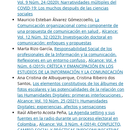
Vol. 9 Núm. 24 (2020): Narratividades múltiples del
COVID-19: Los muchos después de las ciencias
sociales
Mauricio Esteban Álvarez Gómezcoello,
La
Comunicación organizacional como componente de
una propuesta de comunicación en salud
,
Alcance:
Vol. 12 Núm. 32 (2023): Investigación doctoral en
comunicación: enfoques y propuestas
Marta Rizo García,
Responsabilidad Social de los
profesionales de la Información y la comunicación.
Reflexiones en un entorno confuso
,
Alcance: Vol. 4
Núm. 6 (2015): CRÍTICA Y EMANCIPACIÓN EN LOS
ESTUDIOS DE LA INFORMACIÓN Y LA COMUNICACIÓN
Ana Cristina de Albuquerque, Cristina Ribeiro dos
Santos,
Los elementos constitutivos de los álbumes de
fotos escolares y las potencialidades de la relación con
las Humanidades Digitales: primeras interlocuciones
,
Alcance: Vol. 10 Núm. 25 (2021): Humanidades
Digitales: experiencias, afectos y sensaciones
Raúl Alberto Acosta Peña,
La Agenda setting y sus
fuentes en la radio durante un proceso electoral en
Colombia
,
Alcance: Vol. 3 Núm. 4 (2014): CONFLICTO,
CAMBIO SOCIAL Y PRÁCTICAS INFOCOMUNICATIVAS