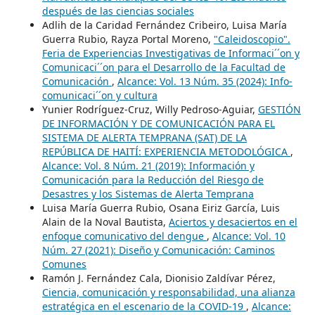
después de las ciencias sociales
Adlih de la Caridad Fernández Cribeiro, Luisa María
Guerra Rubio, Rayza Portal Moreno,
"Caleidoscopio".
Feria de Experiencias Investigativas de Informaci´´on y
Comunicaci´´on para el Desarrollo de la Facultad de
Comunicación
,
Alcance: Vol. 13 Núm. 35 (2024): Info-
comunicaci´´on y cultura
Yunier Rodríguez-Cruz, Willy Pedroso-Aguiar,
GESTIÓN
DE INFORMACIÓN Y DE COMUNICACIÓN PARA EL
SISTEMA DE ALERTA TEMPRANA (SAT) DE LA
REPÚBLICA DE HAITÍ: EXPERIENCIA METODOLÓGICA
,
Alcance: Vol. 8 Núm. 21 (2019): Información y
Comunicación para la Reducción del Riesgo de
Desastres y los Sistemas de Alerta Temprana
Luisa María Guerra Rubio, Osana Eiriz García, Luis
Alain de la Noval Bautista,
Aciertos y desaciertos en el
enfoque comunicativo del dengue
,
Alcance: Vol. 10
Núm. 27 (2021): Diseño y Comunicación: Caminos
Comunes
Ramón J. Fernández Cala, Dionisio Zaldívar Pérez,
Ciencia, comunicación y responsabilidad, una alianza
estratégica en el escenario de la COVID-19
,
Alcance: