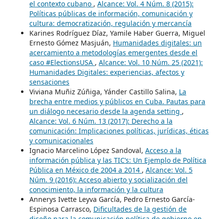
el contexto cubano
,
Alcance: Vol. 4 Núm. 8 (2015):
Políticas públicas de información, comunicación y
cultura: democratización, regulación y mercancía
Karines Rodríguez Díaz, Yamile Haber Guerra, Miguel
Ernesto Gómez Masjuán,
Humanidades digitales: un
acercamiento a metodologías emergentes desde el
caso #ElectionsUSA
,
Alcance: Vol. 10 Núm. 25 (2021):
Humanidades Digitales: experiencias, afectos y
sensaciones
Viviana Muñiz Zúñiga, Yánder Castillo Salina,
La
brecha entre medios y públicos en Cuba. Pautas para
un diálogo necesario desde la agenda setting
,
Alcance: Vol. 6 Núm. 13 (2017): Derecho a la
comunicación: Implicaciones políticas, jurídicas, éticas
y comunicacionales
Ignacio Marcelino López Sandoval,
Acceso a la
información pública y las TIC’s: Un Ejemplo de Política
Pública en México de 2004 a 2014
,
Alcance: Vol. 5
Núm. 9 (2016): Acceso abierto y socialización del
conocimiento, la información y la cultura
Annerys Ivette Leyva García, Pedro Ernesto García-
Espinosa Carrasco,
Dificultades de la gestión de
diseño para la comunicación política de gobierno en