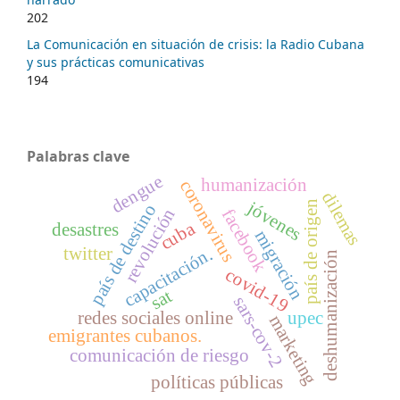
202
La Comunicación en situación de crisis: la Radio Cubana
y sus prácticas comunicativas
194
Palabras clave
dengue
humanización
coronavirus
dilemas
jóvenes
país de origen
país de destino
revolución
facebook
cuba
desastres
migración
twitter
capacitación.
deshumanización
covid-19
sat
sars-cov-2
redes sociales online
upec
marketing
emigrantes cubanos.
comunicación de riesgo
políticas públicas