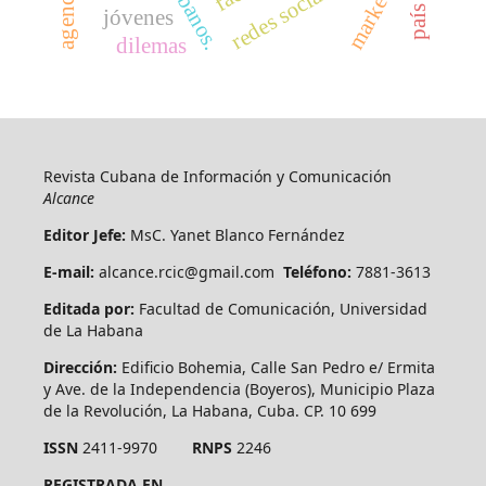
marketing
jóvenes
dilemas
Revista Cubana de Información y Comunicación
Alcance
Editor Jefe:
MsC. Yanet Blanco Fernández
E-mail:
alcance.rcic@gmail.com
Teléfono:
7881-3613
Editada por:
Facultad de Comunicación, Universidad
de La Habana
Dirección:
Edificio Bohemia, Calle San Pedro e/ Ermita
y Ave. de la Independencia (Boyeros), Municipio Plaza
de la Revolución, La Habana, Cuba. CP. 10 699
ISSN
2411-9970
RNPS
2246
REGISTRADA EN