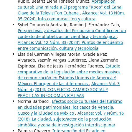
Rubio, Beatriz Elena Fonseca Muñoz,
Apropiación
cultural: Una mirada a El programa "Kpop" del Canal
Clave de la Televisi´´on Cubana
,
Alcance: Vol. 13 Núm.
35 (2024): Info-comunicaci´´on y cultura
Sybel Ontaneda Andrade, Ramón J. Fernández Cala,
Perspectivas y desafíos del Periodismo Científico en un
contexto de alfabetización científica y tecnológica
,
Alcance: Vol. 12 Núm. 33 (2023): Puntos de encuentro
entre comunicación, cultura y tecnología
Elsa del Carmen Villegas Morán, Graciela Paz
Alvarado, Yazmín Vargas Gutiérrez, Elena Zermeño
Espinoza, Elsa de Jesús Hernández Fuentes,
Estudio
comparativo de la legislación sobre medios masivos
de comunicación en Estados Unidos de América Y
México. El origen de las diferencias
,
Alcance: Vol. 3
Núm. 4 (2014): CONFLICTO, CAMBIO SOCIAL Y
PRÁCTICAS INFOCOMUNICATIVAS
Norma Barbacci,
Efectos socio-culturales del turismo
en ciudades patrimoniales: los casos de Venecia,
Cusco y la Ciudad de México
,
Alcance: Vol. 7 Núm. 16
(2018): La ciudad, sujeto/actor de la producción
simbólica y zona de investigación interdisciplinar
Palmira Chavero,
Intervención del Estado en