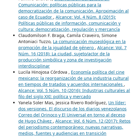
Comunicación: políticas públicas para la
democratización de la comunicación. Aproximación al
caso de Ecuador
,
Alcance: Vol. 4 Núm. 8 (2015):
Políticas públicas de información, comunicación y
cultura: democratización, regulación y mercancía
Claudomilson F. Braga, Camila Craveiro, Simone
Antoniaci Tuzzo,
La comunicación museológica en la
promoción de la igualdad de género
,
Alcance: Vol. 7
Núm. 16 (2018): La ciudad, sujeto/actor de la
producción simbólica y zona de investigación
interdisciplinar
Lucila Hinojosa Córdova ,
Economía política del cine
mexicano: la reorganización de una industria cultural
en tiempos de tratados y acuerdos internacionales
,
Alcance: Vol. 5 Núm. 10 (2016): Industrias culturales al
filo del siglo XXI: política y mercado
Yanela Soler Mas, Jessica Rivero Rodríguez,
Un líder:
dos versiones. El discurso de los diarios venezolanos
Correo del Orinoco y El Universal en torno al deceso
de Hugo Chávez
,
Alcance: Vol. 6 Núm. 12 (2017): Retos
del periodismo contemporáneo: nuevas narrativas,
medios, fuentes y audiencias en transición