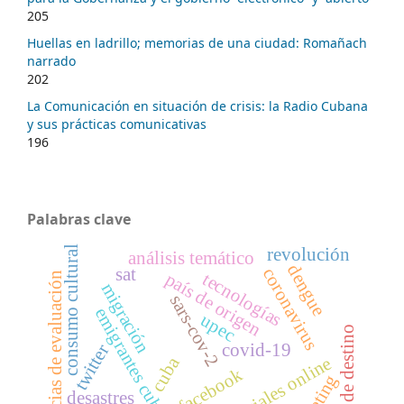
205
Huellas en ladrillo; memorias de una ciudad: Romañach
narrado
202
La Comunicación en situación de crisis: la Radio Cubana
y sus prácticas comunicativas
196
Palabras clave
consumo cultural
revolución
análisis temático
dengue
sat
coronavirus
país de origen
tecnologías
agencias de evaluación
migración
sars-cov-2
emigrantes cubanos.
upec
país de destino
covid-19
twitter
cuba
redes sociales online
facebook
desastres