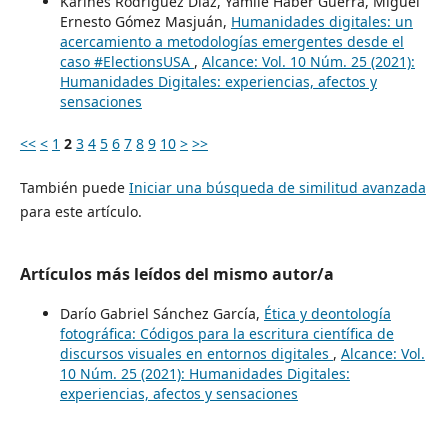
Karines Rodríguez Díaz, Yamile Haber Guerra, Miguel
Ernesto Gómez Masjuán,
Humanidades digitales: un
acercamiento a metodologías emergentes desde el
caso #ElectionsUSA
,
Alcance: Vol. 10 Núm. 25 (2021):
Humanidades Digitales: experiencias, afectos y
sensaciones
<<
<
1
2
3
4
5
6
7
8
9
10
>
>>
También puede
Iniciar una búsqueda de similitud avanzada
para este artículo.
Artículos más leídos del mismo autor/a
Darío Gabriel Sánchez García,
Ética y deontología
fotográfica: Códigos para la escritura científica de
discursos visuales en entornos digitales
,
Alcance: Vol.
10 Núm. 25 (2021): Humanidades Digitales:
experiencias, afectos y sensaciones