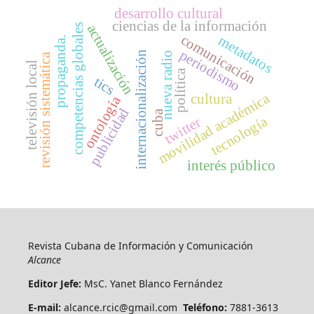
desarrollo cultural
ciencias de la información
competencias globales
actualización
comunicación
metadatos
propaganda.
periodismo
internacionalización
nueva radio
revisión sistemática
televisión local
política
tics
movilidad académica
cultura
ontología
publicidad
cuba
tecnología
twitter
interés público
Revista Cubana de Información y Comunicación
Alcance
Editor Jefe:
MsC. Yanet Blanco Fernández
E-mail:
alcance.rcic@gmail.com
Teléfono:
7881-3613