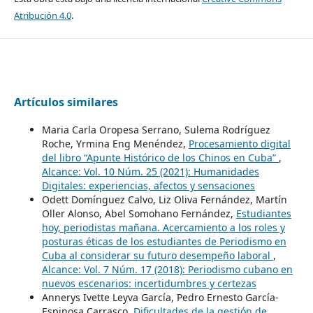
Atribución 4.0
.
Artículos similares
Maria Carla Oropesa Serrano, Sulema Rodríguez
Roche, Yrmina Eng Menéndez,
Procesamiento digital
del libro “Apunte Histórico de los Chinos en Cuba”
,
Alcance: Vol. 10 Núm. 25 (2021): Humanidades
Digitales: experiencias, afectos y sensaciones
Odett Domínguez Calvo, Liz Oliva Fernández, Martín
Oller Alonso, Abel Somohano Fernández,
Estudiantes
hoy, periodistas mañana. Acercamiento a los roles y
posturas éticas de los estudiantes de Periodismo en
Cuba al considerar su futuro desempeño laboral
,
Alcance: Vol. 7 Núm. 17 (2018): Periodismo cubano en
nuevos escenarios: incertidumbres y certezas
Annerys Ivette Leyva García, Pedro Ernesto García-
Espinosa Carrasco,
Dificultades de la gestión de