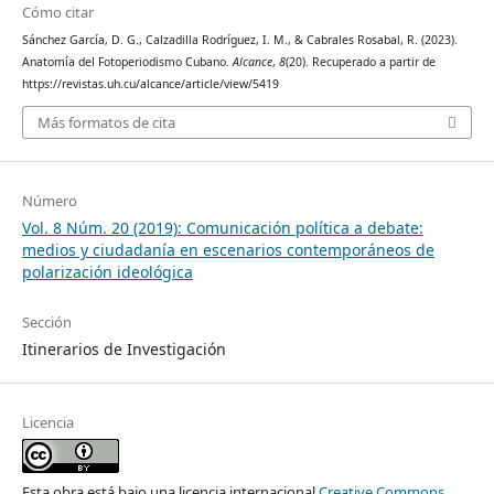
Cómo citar
Sánchez García, D. G., Calzadilla Rodríguez, I. M., & Cabrales Rosabal, R. (2023).
Anatomía del Fotoperiodismo Cubano.
Alcance
,
8
(20). Recuperado a partir de
https://revistas.uh.cu/alcance/article/view/5419
Más formatos de cita
Número
Vol. 8 Núm. 20 (2019): Comunicación política a debate:
medios y ciudadanía en escenarios contemporáneos de
polarización ideológica
Sección
Itinerarios de Investigación
Licencia
Esta obra está bajo una licencia internacional
Creative Commons