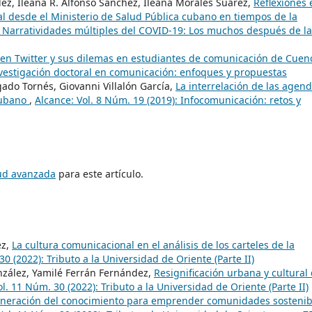
lez, Ileana R. Alfonso Sánchez, Ileana Morales Suárez,
Reflexiones 
al desde el Ministerio de Salud Pública cubano en tiempos de la
): Narratividades múltiples del COVID-19: Los muchos después de l
 en Twitter y sus dilemas en estudiantes de comunicación de Cuen
nvestigación doctoral en comunicación: enfoques y propuestas
gado Tornés, Giovanni Villalón García,
La interrelación de las agen
 cubano
,
Alcance: Vol. 8 Núm. 19 (2019): Infocomunicación: retos y
tud avanzada
para este artículo.
ez,
La cultura comunicacional en el análisis de los carteles de la
0 (2022): Tributo a la Universidad de Oriente (Parte II)
nzález, Yamilé Ferrán Fernández,
Resignificación urbana y cultural
l. 11 Núm. 30 (2022): Tributo a la Universidad de Oriente (Parte II)
eneración del conocimiento para emprender comunidades sostenib