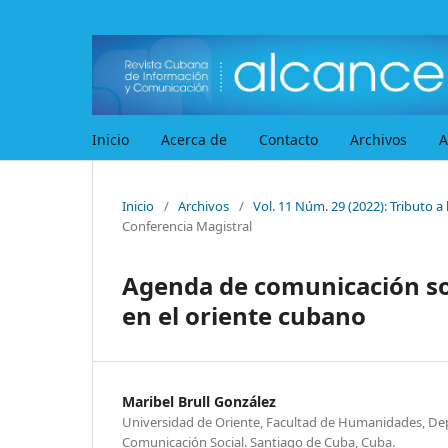
Inicio
Acerca de
Contacto
Archivos
A
Inicio
/
Archivos
/
Vol. 11 Núm. 29 (2022): Tributo a 
Conferencia Magistral
Agenda de comunicación soc
en el oriente cubano
Maribel Brull González
Universidad de Oriente, Facultad de Humanidades, D
Comunicación Social. Santiago de Cuba, Cuba.