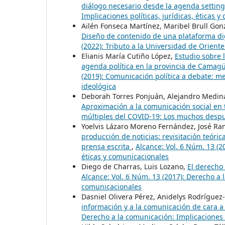
diálogo necesario desde la agenda settin
Implicaciones políticas, jurídicas, éticas 
Ailén Fonseca Martínez, Maribel Brull Go
Diseño de contenido de una plataforma dig
(2022): Tributo a la Universidad de Oriente
Elianis María Cutiño López,
Estudio sobre 
agenda política en la provincia de Camagü
(2019): Comunicación política a debate: 
ideológica
Deborah Torres Ponjuán, Alejandro Medin
Aproximación a la comunicación social e
múltiples del COVID-19: Los muchos despué
Yoelvis Lázaro Moreno Fernández, José Ra
producción de noticias: revisitación teóri
prensa escrita
,
Alcance: Vol. 6 Núm. 13 (2
éticas y comunicacionales
Diego de Charras, Luis Lozano,
El derecho
Alcance: Vol. 6 Núm. 13 (2017): Derecho a l
comunicacionales
Dasniel Olivera Pérez, Anidelys Rodríguez-
información y a la comunicación de cara 
Derecho a la comunicación: Implicaciones p