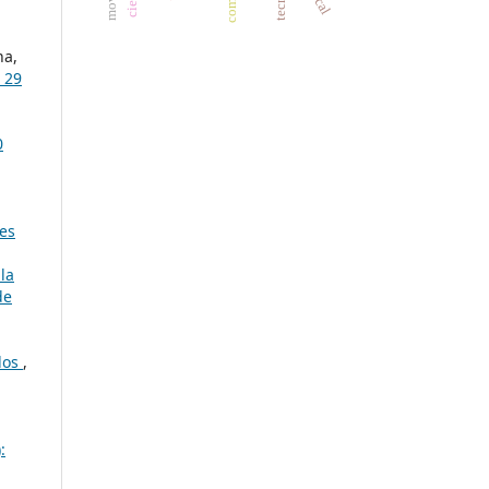
na,
 29
0
des
la
de
los
,
: