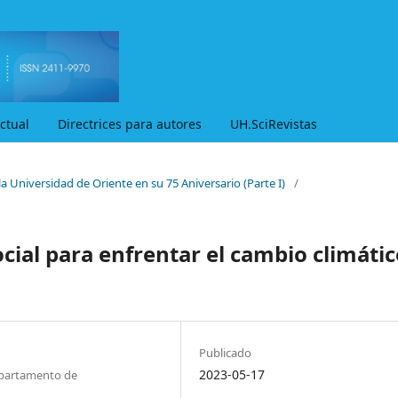
ctual
Directrices para autores
UH.SciRevistas
la Universidad de Oriente en su 75 Aniversario (Parte I)
/
ial para enfrentar el cambio climátic
Publicado
2023-05-17
epartamento de