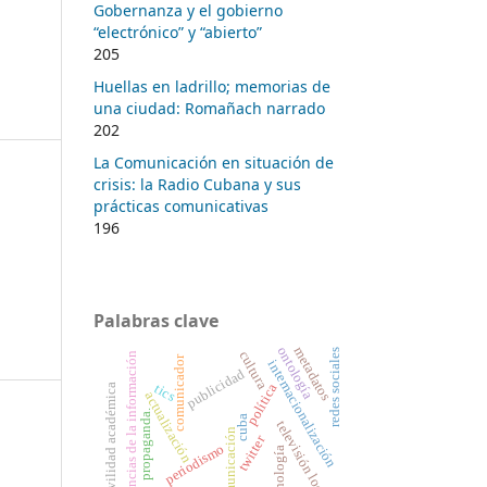
Gobernanza y el gobierno
“electrónico” y “abierto”
205
Huellas en ladrillo; memorias de
una ciudad: Romañach narrado
202
La Comunicación en situación de
crisis: la Radio Cubana y sus
prácticas comunicativas
196
Palabras clave
metadatos
ontología
redes sociales
cultura
ciencias de la información
comunicador
internacionalización
publicidad
tics
política
movilidad académica
actualización
propaganda.
cuba
televisión local
comunicación
twitter
periodismo
tecnología