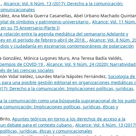
g
,
Alcance: Vol. 6 Núm. 13 (2017): Derecho a la comunicación:
y comunicacionales
nzález, Ana María Guerra Casanellas, Abel Urbano Machado Quinta
ital de símbolos y patrimonio universitario
,
Alcance: Vol. 11 Núm.
 en su 75 Aniversario (Parte I)
la relación entre la agenda mediática del semanario Adelante y
ey en el período de febrero-abril de 2018.
,
Alcance: Vol. 8 Núm. 2
medios y ciudadanía en escenarios contemporáneos de polarización
a González, Mónica Lugones Muro, Ana Teresa Badía Valdés,
n tiempos de COVID-19
,
Alcance: Vol. 9 Núm. 24 (2020): Narrativida
s de las ciencias sociales
món Vidal Valdez, Lourdes María Nápoles Fernández,
Sociología de 
ca para una posible gestión editorial en organizaciones mediáticas 
017): Derecho a la comunicación: Implicaciones políticas, jurídicas,
 a la comunicación como una búsqueda supranacional de los pueb
a comunicación: Implicaciones políticas, jurídicas, éticas y
Brito,
Apuntes teóricos en torno a los derechos de acceso a la
a un debate para el contexto cubano
,
Alcance: Vol. 6 Núm. 13 (2017)
olíticas, jurídicas, éticas y comunicacionales