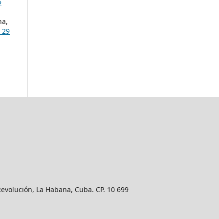
5
na,
 29
Revolución, La Habana, Cuba. CP. 10 699