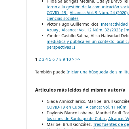
Hilda Saladrigas Medina, Odalys Bravo Tél
torno a la gestión de la comunicación soci
COVID- 19
,
Alcance: Vol. 9 Núm. 24 (2020
ciencias sociales
Víctor Hugo Guillermo Ríos,
Interactividad
Azuay
,
Alcance: Vol. 12 Núm. 32 (2023): I
Yánder Castillo Salina, Alisa Natividad Del
mediática y pública en un contexto local
perspectivas II
1
2
3
4
5
6
7
8
9
10
>
>>
También puede
Iniciar una búsqueda de simili
Artículos más leídos del mismo autor/a
Giada Annicchiarico, Maribel Brull Gonzál
COVID-19 en Cuba
,
Alcance: Vol. 11 Núm. 3
Daylenis Blanco Lobaina, Maribel Brull Go
los cines de Santiago de Cuba
,
Alcance: Vo
Maribel Brull González,
Tres fuentes de g