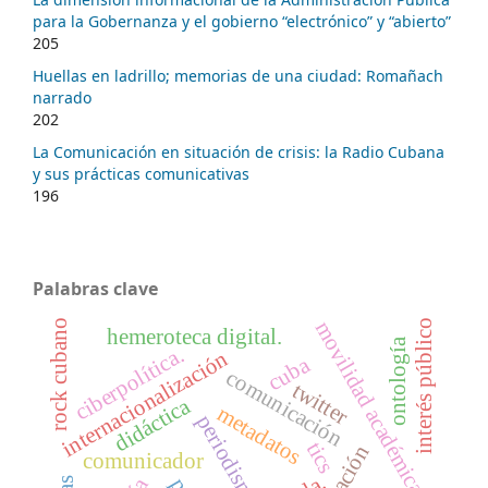
para la Gobernanza y el gobierno “electrónico” y “abierto”
205
Huellas en ladrillo; memorias de una ciudad: Romañach
narrado
202
La Comunicación en situación de crisis: la Radio Cubana
y sus prácticas comunicativas
196
Palabras clave
movilidad académica
interés público
rock cubano
hemeroteca digital.
ontología
ciberpolítica.
internacionalización
cuba
comunicación
twitter
didáctica
metadatos
periodismo
tics
comunicador