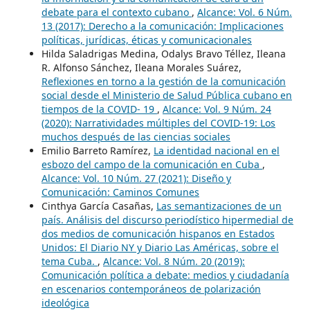
debate para el contexto cubano
,
Alcance: Vol. 6 Núm.
13 (2017): Derecho a la comunicación: Implicaciones
políticas, jurídicas, éticas y comunicacionales
Hilda Saladrigas Medina, Odalys Bravo Téllez, Ileana
R. Alfonso Sánchez, Ileana Morales Suárez,
Reflexiones en torno a la gestión de la comunicación
social desde el Ministerio de Salud Pública cubano en
tiempos de la COVID- 19
,
Alcance: Vol. 9 Núm. 24
(2020): Narratividades múltiples del COVID-19: Los
muchos después de las ciencias sociales
Emilio Barreto Ramírez,
La identidad nacional en el
esbozo del campo de la comunicación en Cuba
,
Alcance: Vol. 10 Núm. 27 (2021): Diseño y
Comunicación: Caminos Comunes
Cinthya García Casañas,
Las semantizaciones de un
país. Análisis del discurso periodístico hipermedial de
dos medios de comunicación hispanos en Estados
Unidos: El Diario NY y Diario Las Américas, sobre el
tema Cuba.
,
Alcance: Vol. 8 Núm. 20 (2019):
Comunicación política a debate: medios y ciudadanía
en escenarios contemporáneos de polarización
ideológica