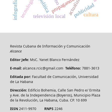
actualización
propaganda.
tecnología
política
infografías
publicidad
cultura
televisión local
Revista Cubana de Información y Comunicación
Alcance
Editor Jefe:
MsC. Yanet Blanco Fernández
E-mail:
alcance.rcic@gmail.com
Teléfono:
7881-3613
Editada por:
Facultad de Comunicación, Universidad
de La Habana
Dirección:
Edificio Bohemia, Calle San Pedro e/ Ermita
y Ave. de la Independencia (Boyeros), Municipio Plaza
de la Revolución, La Habana, Cuba. CP. 10 699
ISSN
2411-9970
RNPS
2246