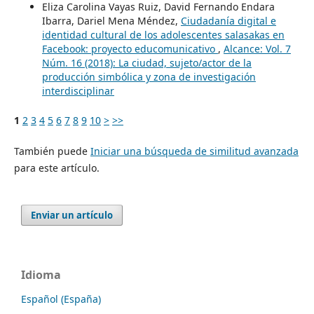
Eliza Carolina Vayas Ruiz, David Fernando Endara
Ibarra, Dariel Mena Méndez,
Ciudadanía digital e
identidad cultural de los adolescentes salasakas en
Facebook: proyecto educomunicativo
,
Alcance: Vol. 7
Núm. 16 (2018): La ciudad, sujeto/actor de la
producción simbólica y zona de investigación
interdisciplinar
1
2
3
4
5
6
7
8
9
10
>
>>
También puede
Iniciar una búsqueda de similitud avanzada
para este artículo.
Enviar un artículo
Idioma
Español (España)