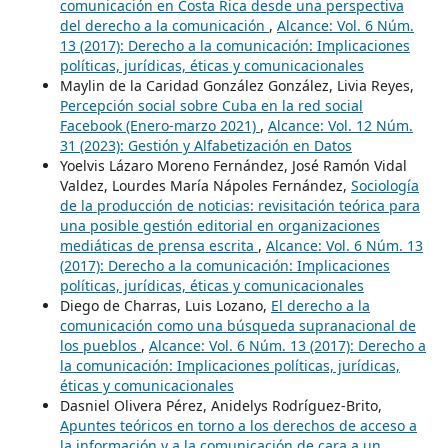
comunicación en Costa Rica desde una perspectiva
del derecho a la comunicación
,
Alcance: Vol. 6 Núm.
13 (2017): Derecho a la comunicación: Implicaciones
políticas, jurídicas, éticas y comunicacionales
Maylin de la Caridad González González, Livia Reyes,
Percepción social sobre Cuba en la red social
Facebook (Enero-marzo 2021)
,
Alcance: Vol. 12 Núm.
31 (2023): Gestión y Alfabetización en Datos
Yoelvis Lázaro Moreno Fernández, José Ramón Vidal
Valdez, Lourdes María Nápoles Fernández,
Sociología
de la producción de noticias: revisitación teórica para
una posible gestión editorial en organizaciones
mediáticas de prensa escrita
,
Alcance: Vol. 6 Núm. 13
(2017): Derecho a la comunicación: Implicaciones
políticas, jurídicas, éticas y comunicacionales
Diego de Charras, Luis Lozano,
El derecho a la
comunicación como una búsqueda supranacional de
los pueblos
,
Alcance: Vol. 6 Núm. 13 (2017): Derecho a
la comunicación: Implicaciones políticas, jurídicas,
éticas y comunicacionales
Dasniel Olivera Pérez, Anidelys Rodríguez-Brito,
Apuntes teóricos en torno a los derechos de acceso a
la información y a la comunicación de cara a un