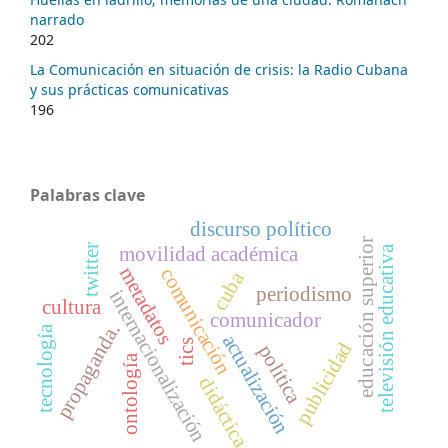
narrado
202
La Comunicación en situación de crisis: la Radio Cubana
y sus prácticas comunicativas
196
Palabras clave
discurso político
educación superior
movilidad académica
twitter
televisión educativa
metadatos
comunicación
cuba
periodismo
internacionalización
cultura
comunicador
propaganda.
tecnología
actualización
tics
publicidad
política
ontología
didáctica