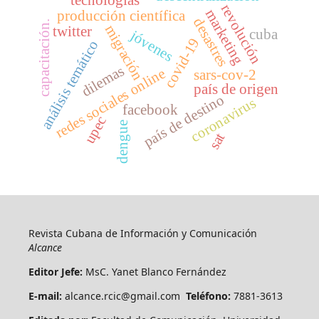
tecnologías
revolución
marketing
producción científica
desastres
capacitación.
migración
twitter
cuba
jóvenes
covid-19
análisis temático
dilemas
redes sociales online
sars-cov-2
país de origen
país de destino
coronavirus
facebook
upec
dengue
sat
Revista Cubana de Información y Comunicación
Alcance
Editor Jefe:
MsC. Yanet Blanco Fernández
E-mail:
alcance.rcic@gmail.com
Teléfono:
7881-3613