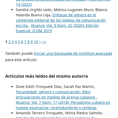
14 (2025)
Sandra Urgilés León, Mónica Lugones Muro, Blanca
Yolanda Bueno Loja,
Enfoque de género en el
contenido editorial de los medios de comunicación
escrita
,
Alcance: Vol. 9 Núm. 22 (2020): Edición
Especial: ICOM 2019
1
2
3
4
5
6
7
8
9
10
>
>>
También puede
Iniciar una búsqueda de similitud avanzada
para este artículo.
Artículos más leídos del mismo autor/a
Dixie Edith Trinquete Díaz, Sarah Paz Martin,
Fecundidad, género y comunicación: (Des)
articulaciones en medios de prensa cubanos
,
Alcance: Vol. 7 Núm. 17 (2018): Periodismo cubano en
nuevos escenarios: incertidumbres y certezas
Amanda Terrero Trinquete, Yelina Piedra Salmón,