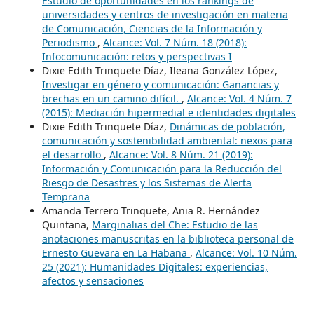
Estudio de oportunidades en los rankings de
universidades y centros de investigación en materia
de Comunicación, Ciencias de la Información y
Periodismo
,
Alcance: Vol. 7 Núm. 18 (2018):
Infocomunicación: retos y perspectivas I
Dixie Edith Trinquete Díaz, Ileana González López,
Investigar en género y comunicación: Ganancias y
brechas en un camino difícil.
,
Alcance: Vol. 4 Núm. 7
(2015): Mediación hipermedial e identidades digitales
Dixie Edith Trinquete Díaz,
Dinámicas de población,
comunicación y sostenibilidad ambiental: nexos para
el desarrollo
,
Alcance: Vol. 8 Núm. 21 (2019):
Información y Comunicación para la Reducción del
Riesgo de Desastres y los Sistemas de Alerta
Temprana
Amanda Terrero Trinquete, Ania R. Hernández
Quintana,
Marginalias del Che: Estudio de las
anotaciones manuscritas en la biblioteca personal de
Ernesto Guevara en La Habana
,
Alcance: Vol. 10 Núm.
25 (2021): Humanidades Digitales: experiencias,
afectos y sensaciones