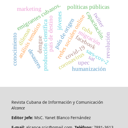
emigrantes cubanos.
políticas públicas
marketing
capacitación.
jóvenes
twitter
redes sociales online
país de destino
país de origen
producción científica
análisis temático
cuba
dilemas
migración
revolución
conocimiento
facebook
dengue
covid-19
desastres
sars-cov-2
coronavirus
sat
upec
humanización
Revista Cubana de Información y Comunicación
Alcance
Editor Jefe:
MsC. Yanet Blanco Fernández
E-mail:
alcance.rcic@gmail.com
Teléfono:
7881-3613