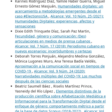
Karines Rodríguez Díaz, Yamile Haber Guerra, Miguel
Ernesto Gómez Masjuán,
Humanidades digitales: un
acercamiento a metodologías emergentes desde el
caso #ElectionsUSA
,
Alcance: Vol. 10 Núm. 25 (2021):
Humanidades Digitales: experiencias, afectos y
sensaciones
Dixie Edith Trinquete Díaz, Sarah Paz Martin,
Fecundidad, género y comunicación: (Des)
articulaciones en medios de prensa cubanos
,
Alcance: Vol. 7 Núm. 17 (2018): Periodismo cubano en
nuevos escenarios: incertidumbres y certezas
Deborah Torres Ponjuán, Alejandro Medina González,
Mónica Lugones Muro, Ana Teresa Badía Valdés,
Aproximación a la comunicación social en tiempos de
COVID-19
,
Alcance: Vol. 9 Núm. 24 (2020):
Narratividades múltiples del COVID-19: Los muchos
después de las ciencias sociales
Beatriz Saumell Báez , Riselis Martínez Prince,
Yasneidy del Río López ,
Elementos distintivos de la
producción científica sobre Alfabetización Mediática e
Informacional para la Transformación Digital desde el
enfoque de género: comportamiento métrico a partir
de la base de datos Scopus (2018-2022)
,
Alcance: Vol.