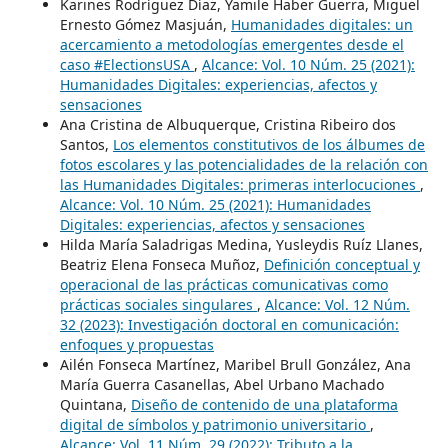
Karines Rodríguez Díaz, Yamile Haber Guerra, Miguel
Ernesto Gómez Masjuán,
Humanidades digitales: un
acercamiento a metodologías emergentes desde el
caso #ElectionsUSA
,
Alcance: Vol. 10 Núm. 25 (2021):
Humanidades Digitales: experiencias, afectos y
sensaciones
Ana Cristina de Albuquerque, Cristina Ribeiro dos
Santos,
Los elementos constitutivos de los álbumes de
fotos escolares y las potencialidades de la relación con
las Humanidades Digitales: primeras interlocuciones
,
Alcance: Vol. 10 Núm. 25 (2021): Humanidades
Digitales: experiencias, afectos y sensaciones
Hilda María Saladrigas Medina, Yusleydis Ruíz Llanes,
Beatriz Elena Fonseca Muñoz,
Definición conceptual y
operacional de las prácticas comunicativas como
prácticas sociales singulares
,
Alcance: Vol. 12 Núm.
32 (2023): Investigación doctoral en comunicación:
enfoques y propuestas
Ailén Fonseca Martínez, Maribel Brull González, Ana
María Guerra Casanellas, Abel Urbano Machado
Quintana,
Diseño de contenido de una plataforma
digital de símbolos y patrimonio universitario
,
Alcance: Vol. 11 Núm. 29 (2022): Tributo a la