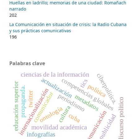
Huellas en ladrillo; memorias de una ciudad: Romañach
narrado
202
La Comunicación en situación de crisis: la Radio Cubana
y sus prácticas comunicativas
196
Palabras clave
ciencias de la información
ciberpolítica.
actualización
competencias globales
tics
educación superior
política
propaganda.
internacionalización
twitter
comunicador
periodismo
metadatos
discurso político
cultura
ontología
comunicación
cuba
publicidad
movilidad académica
infografías