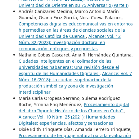
Universidad de Oriente en su 75 Aniversario (Parte I)
Andrés Cañizares Medina, Marco Antonio Marín
Guamán, Osana Eiriz García, Nora Cueva Palacios,
Competencias digitales educomunicativas en entornos
hipermedias en las áreas de ciencias sociales de la
Universidad Católica de Cuenca
,
Alcance: Vol. 12
Núm. 32 (2023): Investigación doctoral en
comunicación: enfoques y propuestas
Nathalie Cobas Cascaret, Ania R. Hernández Quintana,
Ciudades inteligentes en el colimador de las
universidades habaneras: Una revisión desde el
espíritu de las Humanidades Digitales
,
Alcance: Vol. 7
Núm. 16 (2018): La ciudad, sujeto/actor de la
producción simbólica y zona de investigación
interdisciplinar
Maria Carla Oropesa Serrano, Sulema Rodríguez
Roche, Yrmina Eng Menéndez,
Procesamiento digital
del libro “Apunte Histórico de los Chinos en Cuba”
,
Alcance: Vol. 10 Núm. 25 (2021): Humanidades
Digitales: experiencias, afectos y sensaciones
Dixie Edith Trinquete Díaz, Amanda Terrero Trinquete,
Procesamiento de lenguaje natural para la evaluación