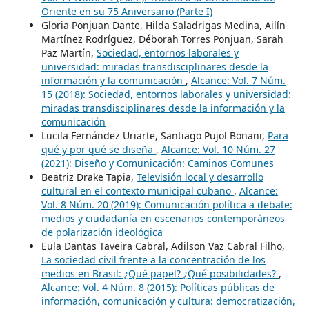
Oriente en su 75 Aniversario (Parte I)
Gloria Ponjuan Dante, Hilda Saladrigas Medina, Ailín
Martínez Rodríguez, Déborah Torres Ponjuan, Sarah
Paz Martín,
Sociedad, entornos laborales y
universidad: miradas transdisciplinares desde la
información y la comunicación
,
Alcance: Vol. 7 Núm.
15 (2018): Sociedad, entornos laborales y universidad:
miradas transdisciplinares desde la información y la
comunicación
Lucila Fernández Uriarte, Santiago Pujol Bonani,
Para
qué y por qué se diseña
,
Alcance: Vol. 10 Núm. 27
(2021): Diseño y Comunicación: Caminos Comunes
Beatriz Drake Tapia,
Televisión local y desarrollo
cultural en el contexto municipal cubano
,
Alcance:
Vol. 8 Núm. 20 (2019): Comunicación política a debate:
medios y ciudadanía en escenarios contemporáneos
de polarización ideológica
Eula Dantas Taveira Cabral, Adilson Vaz Cabral Filho,
La sociedad civil frente a la concentración de los
medios en Brasil: ¿Qué papel? ¿Qué posibilidades?
,
Alcance: Vol. 4 Núm. 8 (2015): Políticas públicas de
información, comunicación y cultura: democratización,