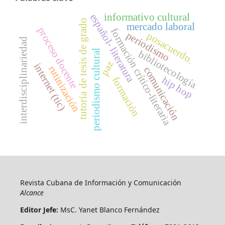
informativo cultural
español- literatura
tutoría de tesis de grado
mercado laboral
proceso docente
formación crítico-literaria
periodismo
posacuerdo.
interdisciplinariedad
periodismo cultural
bibliotecología
paz
internet (tic)
rutinización
comunicación
hip hop
formación
Revista Cubana de Información y Comunicación
Alcance
Editor Jefe:
MsC. Yanet Blanco Fernández