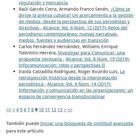
regulación y mercancía
Raúl Garcés Corra, Armando Franco Senén,
¿Cómo se
dirige la prensa cubana? Un acercamiento a la gestión
de medios, desde la perspectiva de sus periodistas y
directivos
,
Alcance: Vol. 6 Núm. 12 (2017): Retos del
periodismo contemporáneo: nuevas narrativas,
medios, fuentes y audiencias en transición
Carlos Fernández Hernández, Williams Enrique
Tolentino Herrera,
Investigar para Comunicar: una
propuesta necesaria
,
Alcance: Vol. 8 Núm. 19 (2019):
Infocomunicación: retos y perspectivas II
Iraida Calzadilla Rodríguez, Roger Ricardo Luis,
La
retrospección histórica desde la interpretación
periodística
,
Alcance: Vol. 6 Núm. 14 (2017):
Información y comunicación en las organizaciones: un
espacio de convergencia transdisciplinar
<<
<
4
5
6
7
8
9
10
11
12
13
>
>>
También puede
Iniciar una búsqueda de similitud avanzada
para este artículo.