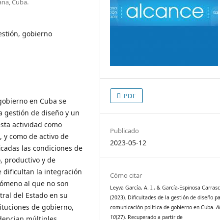
ana, Cuba.
estión, gobierno
PDF
 gobierno en Cuba se
a gestión de diseño y un
esta actividad como
Publicado
, y como de activo de
2023-05-12
ficadas las condiciones de
, productivo y de
 dificultan la integración
Cómo citar
enómeno al que no son
Leyva García, A. I., & García-Espinosa Carrasco
ral del Estado en su
(2023). Dificultades de la gestión de diseño pa
tituciones de gobierno,
comunicación política de gobierno en Cuba.
A
10
(27). Recuperado a partir de
dencian múltiples