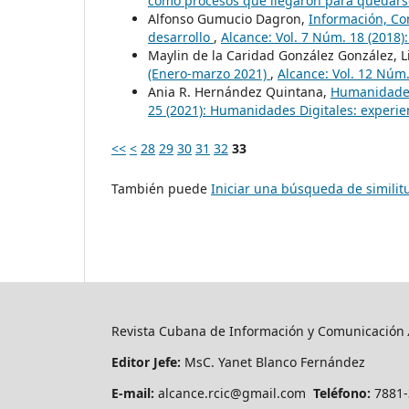
como procesos que llegaron para quedar
Alfonso Gumucio Dagron,
Información, C
desarrollo
,
Alcance: Vol. 7 Núm. 18 (2018)
Maylin de la Caridad González González, L
(Enero-marzo 2021)
,
Alcance: Vol. 12 Núm.
Ania R. Hernández Quintana,
Humanidades 
25 (2021): Humanidades Digitales: experie
<<
<
28
29
30
31
32
33
También puede
Iniciar una búsqueda de simili
Revista Cubana de Información y Comunicación
Editor Jefe:
MsC. Yanet Blanco Fernández
E-mail:
alcance.rcic@gmail.com
Teléfono:
7881