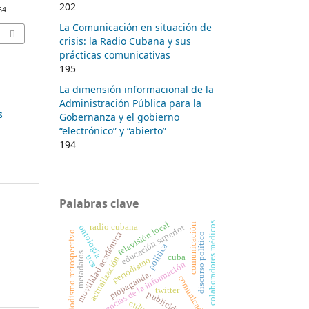
202
64
La Comunicación en situación de
crisis: la Radio Cubana y sus
prácticas comunicativas
195
La dimensión informacional de la
Administración Pública para la
s
Gobernanza y el gobierno
“electrónico” y “abierto”
194
Palabras clave
televisión local
colaboradores médicos
comunicación
radio cubana
educación superior
ontología
periodismo retrospectivo
movilidad académica
discurso político
política
metadatos
cuba
tics
actualización
periodismo
ciencias de la información
propaganda.
comunicador
twitter
publicidad
cultura