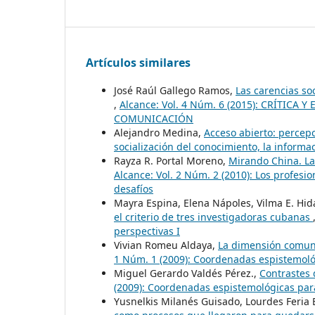
Artículos similares
José Raúl Gallego Ramos,
Las carencias so
,
Alcance: Vol. 4 Núm. 6 (2015): CRÍTIC
COMUNICACIÓN
Alejandro Medina,
Acceso abierto: percep
socialización del conocimiento, la informac
Rayza R. Portal Moreno,
Mirando China. La
Alcance: Vol. 2 Núm. 2 (2010): Los profesio
desafíos
Mayra Espina, Elena Nápoles, Vilma E. Hid
el criterio de tres investigadoras cubanas
perspectivas I
Vivian Romeu Aldaya,
La dimensión comuni
1 Núm. 1 (2009): Coordenadas espistemol
Miguel Gerardo Valdés Pérez.,
Contrastes 
(2009): Coordenadas espistemológicas pa
Yusnelkis Milanés Guisado, Lourdes Feria