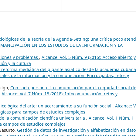
ciológicas de la Teoría de la Agenda-Setting: una crítica poco aten
A Y EMANCIPACIÓN EN LOS ESTUDIOS DE LA INFORMACIÓN Y LA
ciones y problemas
,
Alcance: Vol. 5 Núm. 9 (2016): Acceso abierto y
ión y la cultura
 reforma mediática del gigante asiático desde la academia cuban
nales de la información y la comunicación: Encrucijadas, retos y
algo,
Con cada persona. La comunicación para la equidad social d
,
Alcance: Vol. 7 Núm. 18 (2018): Infocomunicación: retos y
cológica del arte: un acercamiento a su función social
,
Alcance: V
ógicas para campos de estudios complejos
de la comunicación científica universitaria
,
Alcance: Vol. 1 Núm. 1
ra campos de estudios complejos
 Basurto,
Gestión de datos de investigación y alfabetización en dato