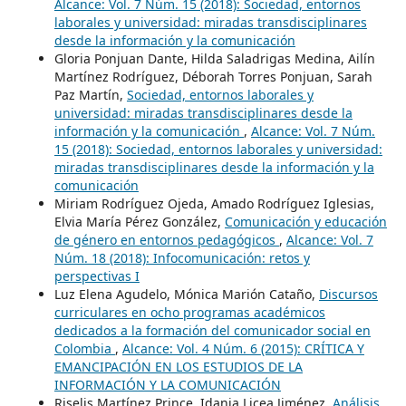
Alcance: Vol. 7 Núm. 15 (2018): Sociedad, entornos
laborales y universidad: miradas transdisciplinares
desde la información y la comunicación
Gloria Ponjuan Dante, Hilda Saladrigas Medina, Ailín
Martínez Rodríguez, Déborah Torres Ponjuan, Sarah
Paz Martín,
Sociedad, entornos laborales y
universidad: miradas transdisciplinares desde la
información y la comunicación
,
Alcance: Vol. 7 Núm.
15 (2018): Sociedad, entornos laborales y universidad:
miradas transdisciplinares desde la información y la
comunicación
Miriam Rodríguez Ojeda, Amado Rodríguez Iglesias,
Elvia María Pérez González,
Comunicación y educación
de género en entornos pedagógicos
,
Alcance: Vol. 7
Núm. 18 (2018): Infocomunicación: retos y
perspectivas I
Luz Elena Agudelo, Mónica Marión Cataño,
Discursos
curriculares en ocho programas académicos
dedicados a la formación del comunicador social en
Colombia
,
Alcance: Vol. 4 Núm. 6 (2015): CRÍTICA Y
EMANCIPACIÓN EN LOS ESTUDIOS DE LA
INFORMACIÓN Y LA COMUNICACIÓN
Riselis Martínez Prince, Idania Licea Jiménez,
Análisis