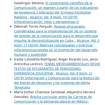
Saladrigas Medina,
El rendimiento científico de la
Comunicación: un examen a partir de los indicadores
de excelencia y liderazgo del Scimago Institution
Ranking
,
Alcance: Vol. 8 Núm. 19 (2019):
Infocomunicación: retos y perspectivas II
Déborah Torres Ponjuán,
Nuevos engranajes:
Coordenadas para la implementación de un sistema
de gestión de la comunicación para el desarrollo que
impulse la descentralización en Cuba.
,
Alcance: Vol. 5
Núm. 11 (2016): Matrices conceptuales y prácticas
infocomunicacionales en la promoción del desarrollo
humano y sostenible
Iraida Calzadilla Rodríguez, Roger Ricardo Luis, Jesús
Arencibia Lorenzo,
TEMAS MEDIOAMBIENTALES DESDE
TEXTOS DE ESTUDIANTES DE PERIODISMO.
EXPERIENCIA EDUCATIVA
,
Alcance: Vol. 8 Núm. 21
(2019): Información y Comunicación para la Reducción
del Riesgo de Desastres y los Sistemas de Alerta
Temprana
María Esther Chamosa Sandoval, Alejandro Herrera
González,
Brecha curricular entre las Carreras de
Comunicación y la demanda laboral en México
,