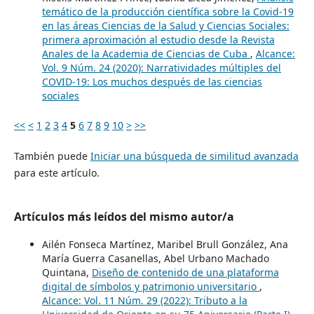
temático de la producción científica sobre la Covid-19
en las áreas Ciencias de la Salud y Ciencias Sociales:
primera aproximación al estudio desde la Revista
Anales de la Academia de Ciencias de Cuba
,
Alcance:
Vol. 9 Núm. 24 (2020): Narratividades múltiples del
COVID-19: Los muchos después de las ciencias
sociales
<<
<
1
2
3
4
5
6
7
8
9
10
>
>>
También puede
Iniciar una búsqueda de similitud avanzada
para este artículo.
Artículos más leídos del mismo autor/a
Ailén Fonseca Martínez, Maribel Brull González, Ana
María Guerra Casanellas, Abel Urbano Machado
Quintana,
Diseño de contenido de una plataforma
digital de símbolos y patrimonio universitario
,
Alcance: Vol. 11 Núm. 29 (2022): Tributo a la