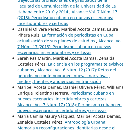
trayectorias profesionales de graduados de la
Facultad de Comunicación de la Universidad de La
Habana entre 2010 y 2014
,
Alcance: Vol. 7 Núm. 17
(2018): Periodismo cubano en nuevos escenarios:
incertidumbres y certezas
Dasniel Olivera Pérez, Maribel Acosta Damas, Laura
Piñera Ruiz,
La formación de periodistas en Cuba:
actualización de sus planes de estudios
,
Alcance: Vol.
7 Núm. 17 (2018): Periodismo cubano en nuevos
escenarios: incertidumbres y certezas
Sarah Paz Martín, Maribel Acosta Damas, Zenaida
Costales Pérez,
La ciencia en los programas televisivos
cubanos
,
Alcance: Vol. 6 Núm. 12 (2017): Retos del
periodismo contemporáneo: nuevas narrativas,
medios, fuentes y audiencias en transición
Maribel Acosta Damas, Dasniel Olivera Pérez, Williams
Enrique Tolentino Herrera,
Periodismo cubano en
nuevos escenarios: incertidumbres y certezas
,
Alcance: Vol. 7 Núm. 17 (2018): Periodismo cubano en
nuevos escenarios: incertidumbres y certezas
María Camila Maury Vázquez, Maribel Acosta Damas,
Zenaida Costales Pérez,
Antropología urbana:
Memoria y reconfiguraciones identitarias desde el