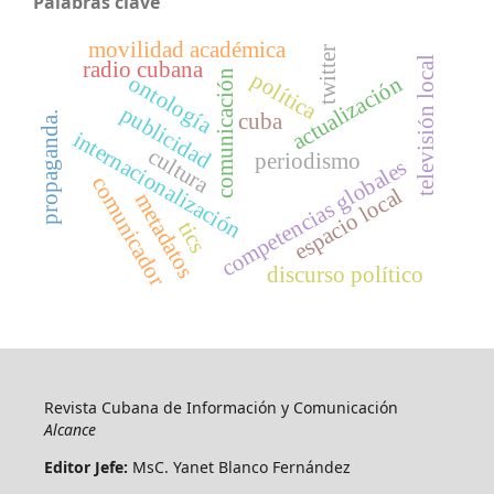
Palabras clave
movilidad académica
twitter
televisión local
radio cubana
política
comunicación
ontología
actualización
publicidad
cuba
propaganda.
internacionalización
cultura
periodismo
competencias globales
comunicador
espacio local
metadatos
tics
discurso político
Revista Cubana de Información y Comunicación
Alcance
Editor Jefe:
MsC. Yanet Blanco Fernández