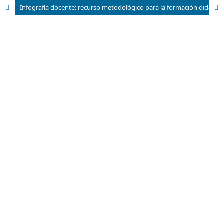
Infografía docente: recurso metodológico para la formación didáctica de los profesores jóvenes de la Facultad de Comunicación de la Universidad de La Habana