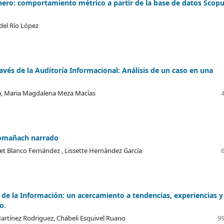
nero: comportamiento métrico a partir de la base de datos Scop
 del Río López
avés de la Auditoría Informacional: Análisis de un caso en una
a, Maria Magdalena Meza Macías
 Romañach narrado
et Blanco Fernández , Lissette Hernández García
s de la Información: un acercamiento a tendencias, experiencias y
o.
Martínez Rodriguez, Chábeli Esquivel Ruano
99