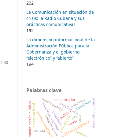
202
La Comunicación en situación de
crisis: la Radio Cubana y sus
prácticas comunicativas
195
La dimensión informacional de la
Administración Pública para la
Gobernanza y el gobierno
“electrónico” y “abierto”
24-40
194
Palabras clave
interés público
didáctica
comunicador
desarrollo cultural
metadatos
actualización
comunicación pública
educación superior
televisión local
política
ontología
internacionalización
tics
comunicación
periodismo
cuba
twitter
movilidad académica
cultura
publicidad