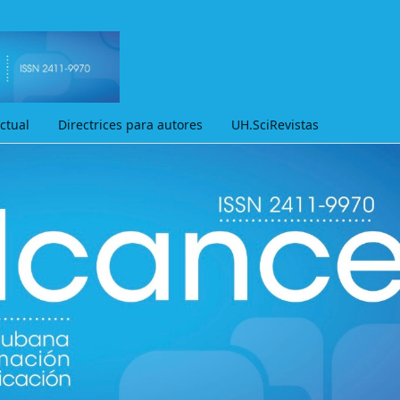
ctual
Directrices para autores
UH.SciRevistas