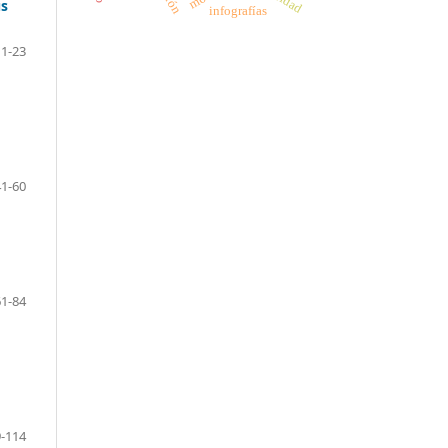
us
infografías
1-23
41-60
61-84
-114